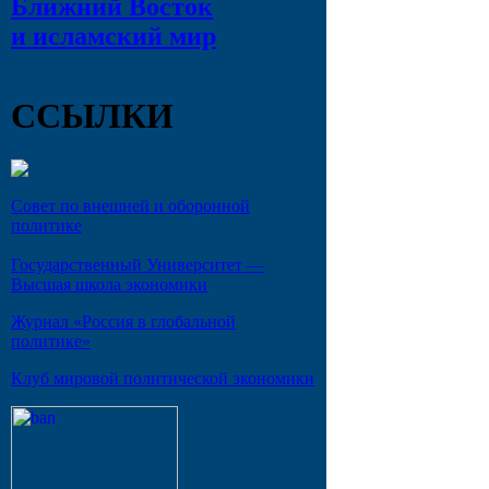
Ближний Восток
и исламский мир
ССЫЛКИ
Совет по внешней и оборонной
политике
Государственный Университет —
Высшая школа экономики
Журнал «Россия в глобальной
политике»
Клуб мировой политической экономики