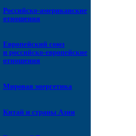
Российско-американские
отношения
Европейский союз
и российско-европейские
отношения
Мировая энергетика
Китай и страны Азии