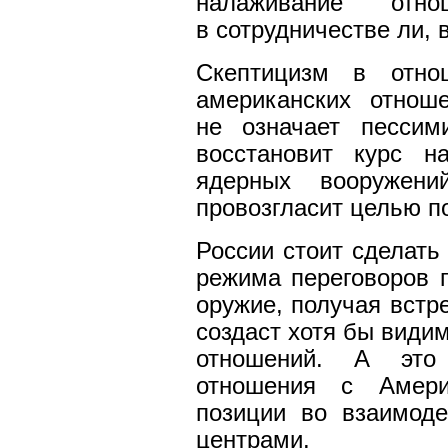
налаживание от
в сотрудничестве ли, 
Скептицизм в отнош
американских отнош
не означает пессим
восстановит курс н
ядерных вооружен
провозгласит целью п
России стоит сделать
режима переговоров 
оружие, получая встр
создаст хотя бы види
отношений. А это
отношения с Амери
позиции во взаимод
центрами.