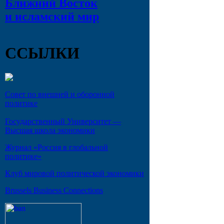
Ближний Восток
и исламский мир
ССЫЛКИ
Совет по внешней и оборонной
политике
Государственный Университет —
Высшая школа экономики
Журнал «Россия в глобальной
политике»
Клуб мировой политической экономики
Brussels Business Connections