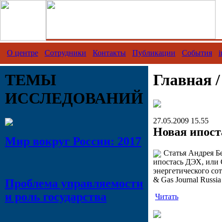
О центре
Сотрудники
Контакты
Публикации
События
i
ТЕМЫ
Главная 
ИССЛЕДОВАНИЙ
27.05.2009 15.55
Новая ипос
Мир вокруг России: 2017
Статья Андрея Б
ипостась ДЭХ, или
энергетического со
& Gas Journal Russia
Проблема управляемости
и роль государства
Читать