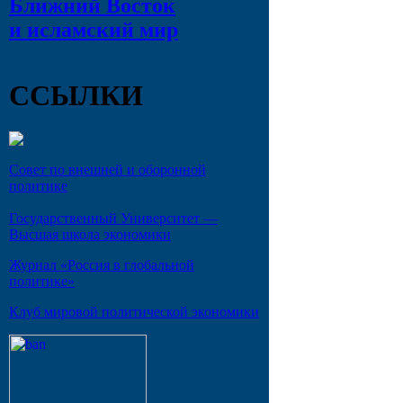
Ближний Восток
и исламский мир
ССЫЛКИ
Совет по внешней и оборонной
политике
Государственный Университет —
Высшая школа экономики
Журнал «Россия в глобальной
политике»
Клуб мировой политической экономики