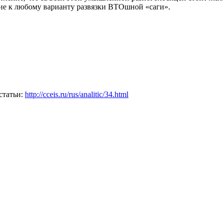
ие к любому варианту развязки ВТОшной «саги».
статьи:
http://cceis.ru/rus/analitic/34.html