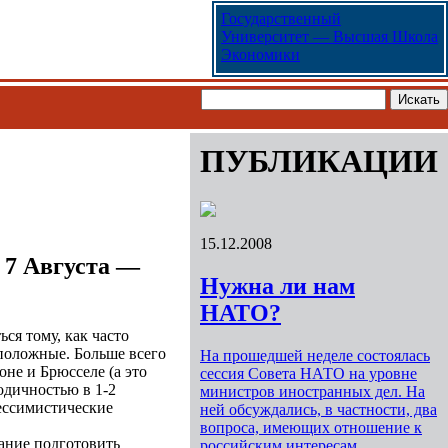
Государственный
Университет — Высшая Школа
Экономики
ПУБЛИКАЦИИ
15.12.2008
 7 Августа —
Нужна ли нам
НАТО?
ся тому, как часто
положные. Больше всего
На прошедшей неделе состоялась
не и Брюсселе (а это
сессия Совета НАТО на уровне
одичностью в 1-2
министров иностранных дел. На
пессимистические
ней обсуждались, в частности, два
вопроса, имеющих отношение к
ание подготовить
российским интересам.