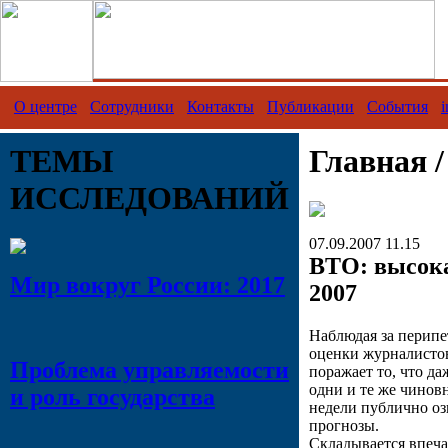
О центре
Сотрудники
Контакты
Публикации
События
i
ТЕМЫ
Главная 
ИССЛЕДОВАНИЙ
07.09.2007 11.15
ВТО: высока
Мир вокруг России: 2017
2007
Наблюдая за перипе
оценки журналисто
Проблема управляемости
поражает то, что д
одни и те же чинов
и роль государства
недели публично оз
прогнозы.
Складывается впеча