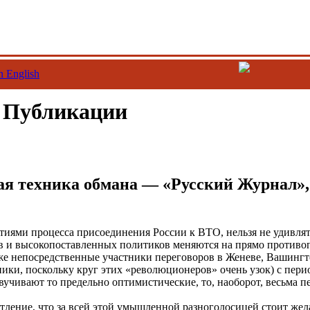
n English
/ Публикации
я техника обмана — «Русский Журнал»,
тиями процесса присоединения России к ВТО, нельзя не удивлять
в и высокопоставленных политиков меняются на прямо противо
аже непосредственные участники переговоров в Женеве, Вашингто
ники, поскольку круг этих «революционеров» очень узок) с пери
вучивают то предельно оптимистические, то, наоборот, весьма 
тление, что за всей этой умышленной разноголосицей стоит жел