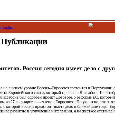
n English
/ Публикации
итетов. Россия сегодня имеет дело с дру
а на высшем уровне Россия--Евросоюз состоится в Португалии с
ита Европейского союза, который прошел в Лиссабоне 19 октябр
 Лиссабоне был одобрен проект Договора о реформе ЕС, которы
ом из 27 государств —- членов Евросоюза. Но уже ясно, что это
, с которой России предстоит иметь дело в ближайшие годы. Е
еннее развитие и углубление интеграции, а на жесткое отстаива