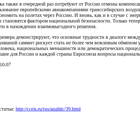
а также в очередной раз потребуют от России отмены компенса
льзование европейскими авиакомпаниями транссибирских возду
номить на полетах через Россию. И вновь, как и в случае с эне
 становятся фактором национальной безопасности. Только тепер
сти в нахождении взаимовыгодного решения.
имера демонстрируют, что основные трудности в диалоге межд
одняшний саммит рискует стать не более чем вежливым обменом у
ловека, национальных меньшинств или демократических процед
шие для России и каждой страны Евросоюза вопросы националь
10.07
статьи:
http://cceis.ru/rus/analitic/39.html