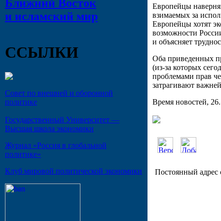
Ближний Восток
Европейцы наверняк
и исламский мир
взимаемых за испо
Европейцы хотят эко
возможности России
и объясняет трудно
ССЫЛКИ
Оба приведенных пр
(из-за которых сег
проблемами прав че
затрагивают важней
Совет по внешней и оборонной
Время новостей, 26.
политике
Государственный Университет —
Высшая школа экономики
Журнал «Россия в глобальной
политике»
Клуб мировой политической экономики
Постоянный адрес 