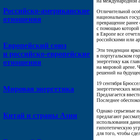
на международной а
Российско-американские
Отличительной особ
национальных госуд
отношения
превращение ранее 
с помощью которой 
в Европе все отчет
российскими или а
Европейский союз
Эти тенденции ярко
и российско-европейские
в португальском го
отношения
энергетику как гла
на мировой арене. 
решений на будущее
19 сентября Брюссе
Мировая энергетика
энергетических мон
Предлагается ввест
Последнее обеспоко
Однако серьезные 
Китай и страны Азии
предлагают рассматр
использования данн
гипотетическую угр
для того, чтобы сде