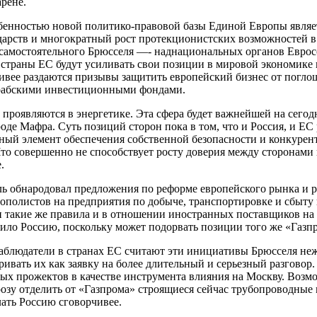
рене.
енностью новой политико-правовой базы Единой Европы являет
арств и многократный рост протекционистских возможностей в 
самостоятельного Брюсселя —- наднациональных органов Еврос
страны ЕС будут усиливать свои позиции в мировой экономике 
ливее раздаются призывы защитить европейский бизнес от погл
рабскими инвестиционными фондами.
 проявляются в энергетике. Эта сфера будет важнейшей на сего
роде Мафра. Суть позиций сторон пока в том, что и Россия, и Е
вный элемент обеспечения собственной безопасности и конкуре
Что совершенно не способствует росту доверия между сторонам
.
ль обнародовал предложения по реформе европейского рынка и 
ополистов на предприятия по добыче, транспортировке и сбыту н
и такие же правила и в отношении иностранных поставщиков на
ило Россию, поскольку может подорвать позиции того же «Газпр
наблюдатели в странах ЕС считают эти инициативы Брюсселя н
ивать их как заявку на более длительный и серьезный разговор.
ых прожектов в качестве инструмента влияния на Москву. Возм
озу отделить от «Газпрома» строящиеся сейчас трубопроводные
лать Россию сговорчивее.