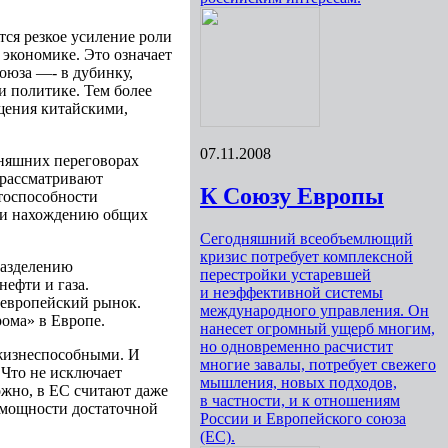
ся резкое усиление роли
экономике. Это означает
оюза —- в дубинку,
и политике. Тем более
ощения китайскими,
07.11.2008
дняшних переговорах
С рассматривают
К Союзу Европы
нтоспособности
и и нахождению общих
Сегодняшний всеобъемлющий
кризис потребует комплексной
разделению
перестройки устаревшей
ефти и газа.
и неэффективной системы
 европейский рынок.
международного управления. Он
ома» в Европе.
нанесет огромный ущерб многим,
но одновременно расчистит
ежизнеспособными. И
многие завалы, потребует свежего
 Что не исключает
мышления, новых подходов,
ожно, в ЕС считают даже
в частности, и к отношениям
 мощности достаточной
России и Европейского союза
(ЕС).