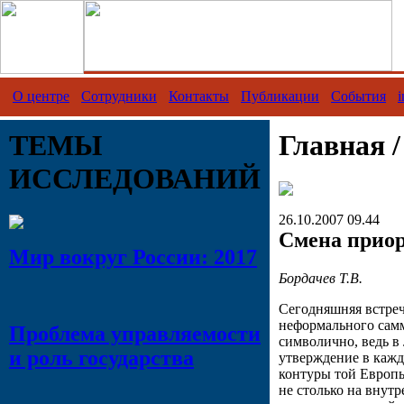
О центре
Сотрудники
Контакты
Публикации
События
i
ТЕМЫ
Главная 
ИССЛЕДОВАНИЙ
26.10.2007 09.44
Смена приор
Мир вокруг России: 2017
Бордачев Т.В.
Сегодняшняя встреч
неформального самм
Проблема управляемости
символично, ведь в
и роль государства
утверждение в кажд
контуры той Европы
не столько на внутр