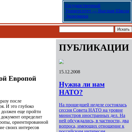
Государственный
Университет — Высшая Школа
Экономики
ПУБЛИКАЦИИ
15.12.2008
гой Европой
Нужна ли нам
НАТО?
разу после
На прошедшей неделе состоялась
я. И это глубоко
сессия Совета НАТО на уровне
й должен еще пройти
министров иностранных дел. На
т документ определит
ней обсуждались, в частности, два
вропы, ориентированной
вопроса, имеющих отношение к
ние своих интересов
российским интересам.