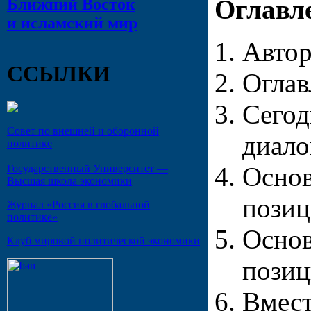
Оглавл
Ближний Восток
и исламский мир
Авто
ССЫЛКИ
Оглав
Сегод
Совет по внешней и оборонной
диало
политике
Основ
Государственный Университет —
Высшая школа экономики
пози
Журнал «Россия в глобальной
политике»
Основ
Клуб мировой политической экономики
позиц
Вмест