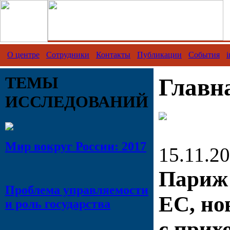
О центре
Сотрудники
Контакты
Публикации
События
i
ТЕМЫ
Главн
ИССЛЕДОВАНИЙ
Мир вокруг России: 2017
15.11.20
Париж 
Проблема управляемости
ЕС, но
и роль государства
с прих