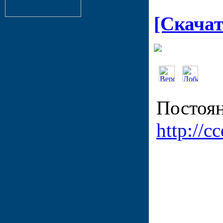
[Скачат
Постоян
http://cc