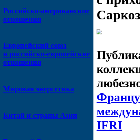
Российско-американские
Сарко
отношения
Европейский союз
Публик
и российско-европейские
отношения
коллекц
любезно
Мировая энергетика
Францу
междун
Китай и страны Азии
IFRI