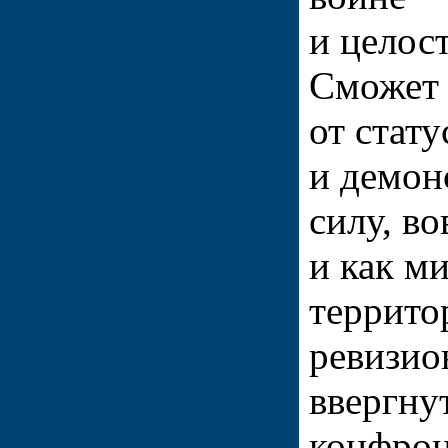
и целос
Сможет 
от стат
и демон
силу, в
и как м
террито
ревизио
ввергну
конфрон