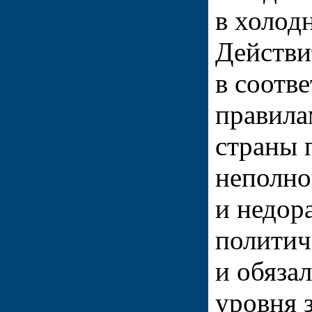
в холод
Действи
в соотв
правила
страны 
неполно
и недор
политич
и обяза
уровня 