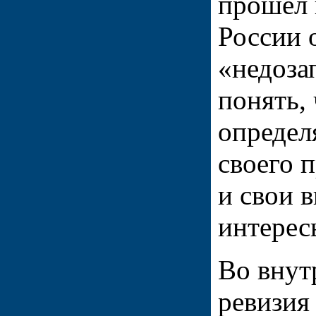
прошел 
России 
«недоза
понять,
определ
своего п
и свои 
интерес
Во внут
ревизия