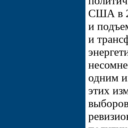
политич
США в 2
и подъе
и транс
энергет
несомне
одним и
этих из
выборов
ревизио