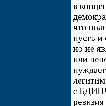
в конце
демокра
что пол
пусть и 
но не я
или неп
нуждает
легитим
с БДИПЧ
ревизия