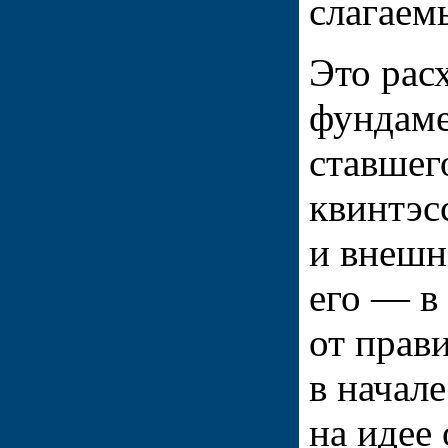
слагаем
Это рас
фундаме
ставшег
квинтэс
и внешн
его — в
от прав
в начал
на идее