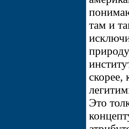
понимаю
там и т
исключ
природу
институ
скорее, 
легитим
Это тол
концепт
атрибут