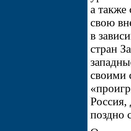
а также
свою в
в завис
стран За
западны
своими 
«проигр
Россия,
поздно 