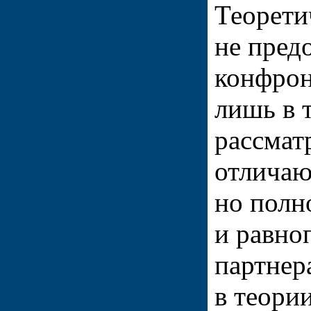
Теорети
не пред
конфрон
лишь в 
рассмат
отличаю
но полн
и равно
партнер
в теори