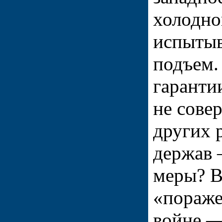
холодно
испытыв
подъем.
гаранти
не сове
других 
держав 
меры? В
«пораже
войне —