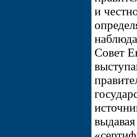
и честн
определ
наблюда
Совет 
выступа
правите
государ
источни
выдавая
«сертиф