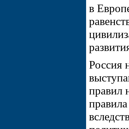
в Европ
равенст
цивилиз
развити
Россия 
выступа
правил 
правила
вследст