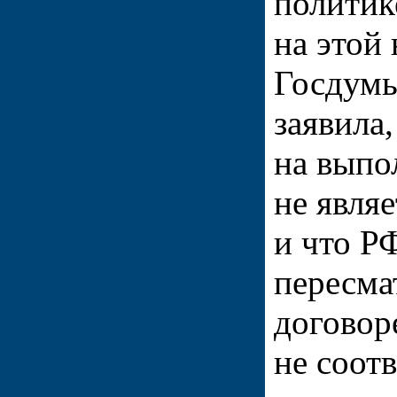
политик
на этой
Госдумы
заявила
на выпо
не явля
и что Р
пересма
договор
не соот