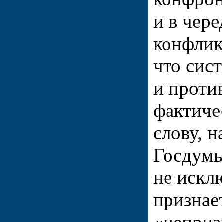
и в чер
конфлик
что сис
и проти
фактиче
слову, н
Госдумы
не искл
признае
«неприз