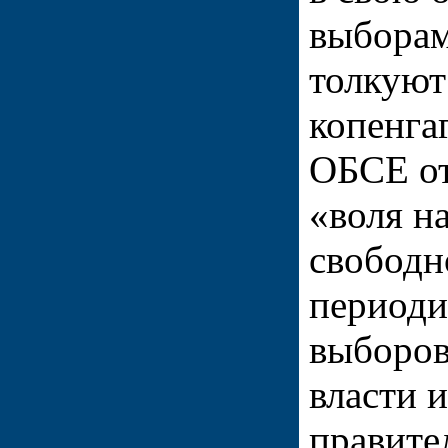
выборам
толкуют
копенга
ОБСЕ от
«воля н
свободн
периоди
выборов
власти 
правите