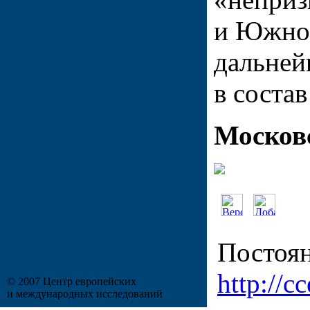
и Южной
дальне
в состав
Москов
Постоян
http://cc
© 2007 Центр европейских
и международных исследований