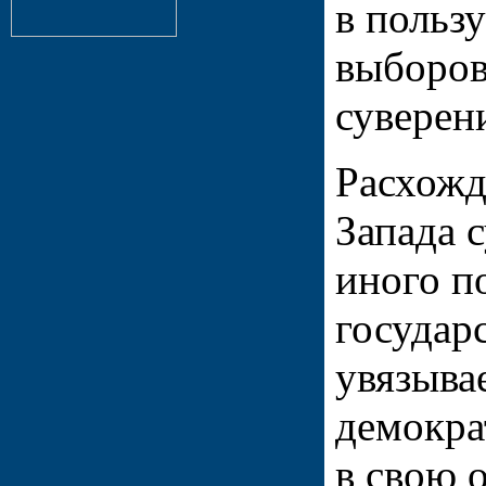
в польз
выборов
суверен
Расхожд
Запада 
иного п
государ
увязыва
демокра
в свою 