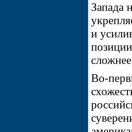
Запада 
укрепля
и усили
позиции
сложнее
Во-перв
схожест
российс
суверени
америка