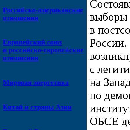
Состояв
Российско-американские
выборы 
отношения
в постс
России.
Европейский союз
и российско-европейские
возникн
отношения
с легит
на Запа
Мировая энергетика
по демо
институ
Китай и страны Азии
ОБСЕ д