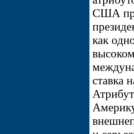
США пр
президе
как одн
высоком
междуна
ставка н
Атрибут
Америк
внешнеп