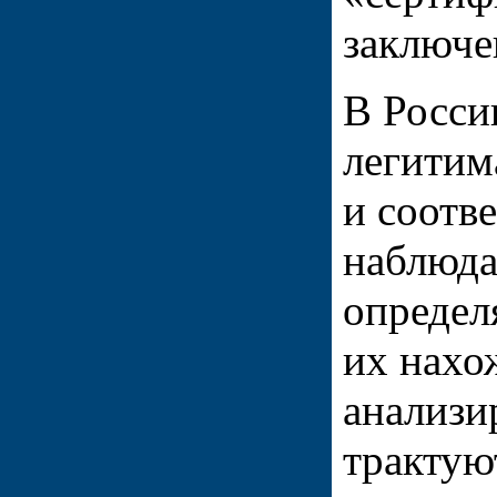
заключе
В Росси
легитим
и соотв
наблюда
определ
их нахо
анализи
трактую