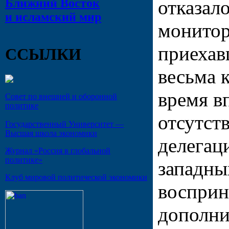
Ближний Восток
отказал
и исламский мир
монитор
приехав
ССЫЛКИ
весьма 
время в
Совет по внешней и оборонной
политике
отсутст
Государственный Университет —
Высшая школа экономики
делегац
Журнал «Россия в глобальной
политике»
западны
Клуб мировой политической экономики
восприн
дополни