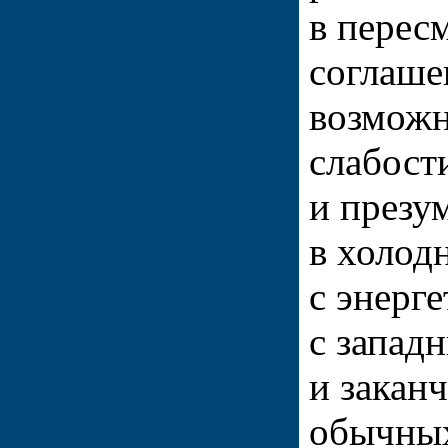
в перес
соглаше
возможн
слабост
и презу
в холод
с энерг
с запад
и закан
обычных