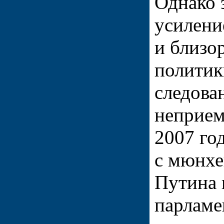
Однако 
усилени
и близо
политик
следова
неприем
2007 го
с мюнхе
Путина 
парламе