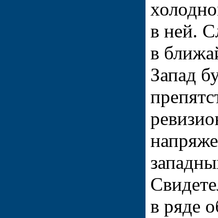
холодно
в ней. С
в ближа
Запад б
препятс
ревизио
напряже
западны
Свидете
в ряде о