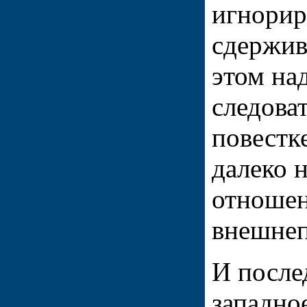
игнорир
сдержив
этом над
следова
повестк
далеко 
отношен
внешнеп
И после
западно