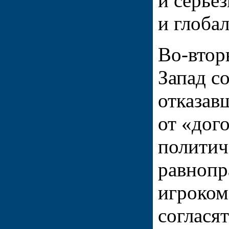
и серье
и глоба
Во-втор
Запад с
отказав
от «дог
политич
равнопр
игроком
соглася