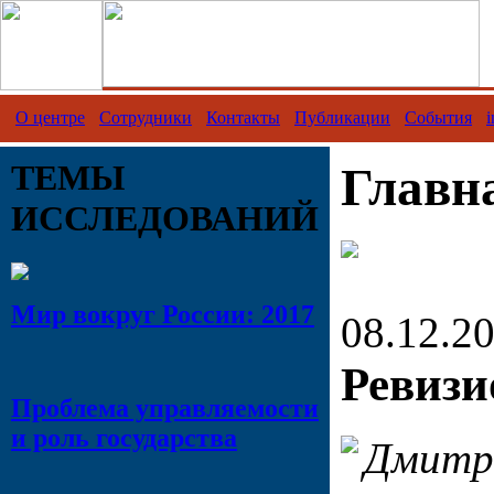
О центре
Сотрудники
Контакты
Публикации
События
i
ТЕМЫ
Главн
ИССЛЕДОВАНИЙ
Мир вокруг России: 2017
08.12.2
Ревизи
Проблема управляемости
и роль государства
Дмитр