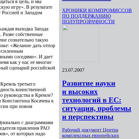
щаться в цель, и мы
кую игру». В результате
ХРОНИКИ КОМПРОМИССОВ
у Россией и Западом
ПО ПОДДЕРЖАНИЮ
ПОЛУПРОЗРАЧНОСТИ
 каждая выходка Запада
а. Разве собственные
лне сознательно такую
ике: «Желание дать отпор
 усиленным
шными соседями». И дает
ремя как у нас ее многие
ный сценарий российской
23.07.2007
Развитие науки
 Кремль третьего
едность воинственной
и высоких
го руководства в Кремле?
технологий в ЕС:
 Константина Косачева к
ссии при новом
ситуация, проблемы
и перспективы
 буквально с диаграммами
седателя правления РАО
Рабочий документ Центра
ов», от которых надо
комплексных европейских