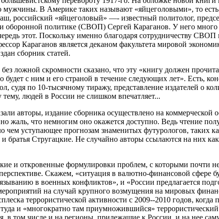
большевистскому перевороту 1917-го. На обложке новой книги 
о мужчины. В Америке таких называют «яйцеголовыми», то есть
наш, российский «яйцеголовый» —- известный политолог, предс
и оборонной политике (СВОП) Сергей Караганов. У него много д
чередь этот. Поскольку именно благодаря сотрудничеству СВО
фессор Караганов является деканом факультета мировой экономи
здан сборник статей.
 без ложной скромности сказано, что эту «книгу должен прочит
 будет с ним и его страной в течение следующих лет». Есть, ко
ол, судя по 10-тысячному тиражу, представление издателей о ко
у тему, людей в России не слишком впечатляет...
азали авторы, издание сборника осуществлено на коммерческой о
авно жаль, что немногим оно окажется доступно. Ведь чтение по
ло чем уступающее прогнозам знаменитых футурологов, таких к
 и братья Стругацкие. Не случайно авторы ссылаются на них как
ткие и откровенные формулировки проблем, с которыми почти н
 перспективе. Скажем, «ситуация в валютно-финансовой сфере б
вязыванию в военных конфликтов», и «России предлагается подг
мероприятий на случай крупного возмущения на мировых фина
сплеска террористической активности с 2009--2010 годов, когда
 туда и «многократно там приумножившийся» террористический
я, в том числе и на регионы, прилежащие к России, и на нее сам