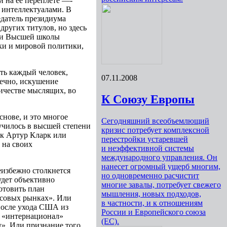
и на ее переплете —-
 интеллектуалами. В
едатель президиума
ругих титулов, но здесь
П и Высшей школы
ки и мировой политики,
ать каждый человек,
07.11.2008
нечно, искушение
личестве мыслящих, во
К Союзу Европы
снове, и это многое
Сегодняшний всеобъемлющий
лучилось в высшей степени
кризис потребует комплексной
ак Артур Кларк или
перестройки устаревшей
 на своих
и неэффективной системы
международного управления. Он
нанесет огромный ущерб многим,
еизбежно столкнется
но одновременно расчистит
удет объективно
многие завалы, потребует свежего
отовить план
мышления, новых подходов,
нсовых рынках». Или
в частности, и к отношениям
 после ухода США из
России и Европейского союза
 «интернационал»
(ЕС).
у». Или признание того,