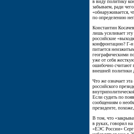
в виду политику ко
забываем, ради чег
«обнаруживается, чт
по определению не
Константин Косачев
лишь усиливает эту 
российские «выходк
конфронтацию? Г-н 
питается неизжитым
географическими по
уже от себя жесткую
ошибочно считают 
внешней политики д
Что же означает эт
российского презид
внутриполитической
Если судить по поя
сообщениям о необ
президенте, похоже
В том, что «закрыв
в руках, говорил н
«ЕЭС России» Серге