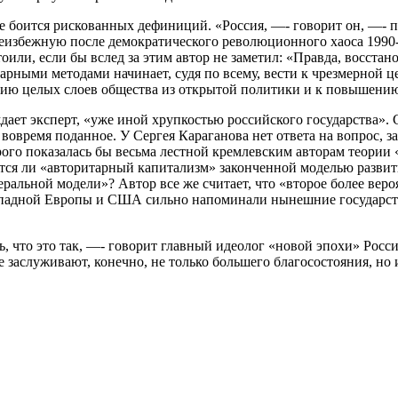
е боится рискованных дефиниций. «Россия, —- говорит он, —- 
избежную после демократического революционного хаоса 1990-
оили, если бы вслед за этим автор не заметил: «Правда, восста
тарными методами начинает, судя по всему, вести к чрезмерной 
ию целых слоев общества из открытой политики и к повышению
ждает эксперт, «уже иной хрупкостью российского государства».
вовремя поданное. У Сергея Караганова нет ответа на вопрос, з
ого показалась бы весьма лестной кремлевским авторам теории
тся ли «авторитарный капитализм» законченной моделью разви
еральной модели»? Автор все же считает, что «второе более веро
Западной Европы и США сильно напоминали нынешние государст
ь, что это так, —- говорит главный идеолог «новой эпохи» Росс
е заслуживают, конечно, не только большего благосостояния, но