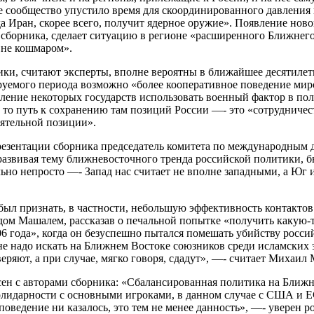
 сообщество упустило время для скоординированного давления н
а Иран, скорее всего, получит ядерное оружие». Появление нов
сборника, сделает ситуацию в регионе «расширенного Ближнего
 не кошмаром».
ики, считают эксперты, вполне вероятны в ближайшее десятилети
уемого периода возможно «более кооперативное поведение мир
ение некоторых государств использовать военный фактор в пол
 то путь к сохранению там позиций России —- это «сотрудниче
ятельной позиции».
езентации сборника председатель комитета по международным 
азвивая тему ближневосточного тренда российской политики, б
льно непросто —- Запад нас считает не вполне западными, а Юг 
был признать, в частности, небольшую эффективность контакт
дом Машалем, рассказав о печальной попытке «получить какую-т
06 года», когда он безуспешно пытался помешать убийству росс
не надо искать на Ближнем Востоке союзников среди исламских 
еряют, а при случае, мягко говоря, сдадут», —- считает Михаил 
сен с авторами сборника: «Сбалансированная политика на Ближ
лидарности с основными игроками, в данном случае с США и Е
оведение ни казалось, это тем не менее данность», —- уверен р