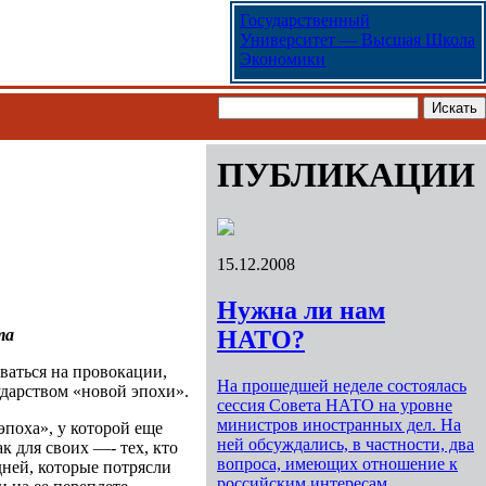
Государственный
Университет — Высшая Школа
Экономики
ПУБЛИКАЦИИ
15.12.2008
Нужна ли нам
та
НАТО?
аваться на провокации,
На прошедшей неделе состоялась
сударством «новой эпохи».
сессия Совета НАТО на уровне
министров иностранных дел. На
эпоха», у которой еще
ней обсуждались, в частности, два
к для своих —- тех, кто
вопроса, имеющих отношение к
ней, которые потрясли
российским интересам.