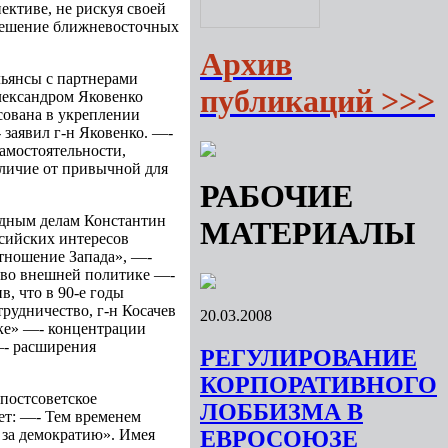
ективе, не рискуя своей
 решение ближневосточных
Архив
льянсы с партнерами
публикаций >>>
лександром Яковенко
сована в укреплении
 заявил г-н Яковенко. —-
амостоятельности,
тличие от привычной для
РАБОЧИЕ
одным делам Константин
МАТЕРИАЛЫ
ссийских интересов
отношение Запада», —-
м во внешней политике —-
, что в 90-е годы
рудничество, г-н Косачев
20.03.2008
бке» —- концентрации
—- расширения
РЕГУЛИРОВАНИЕ
КОРПОРАТИВНОГО
постсоветское
ЛОББИЗМА В
яет: —- Тем временем
и за демократию». Имея
ЕВРОСОЮЗЕ