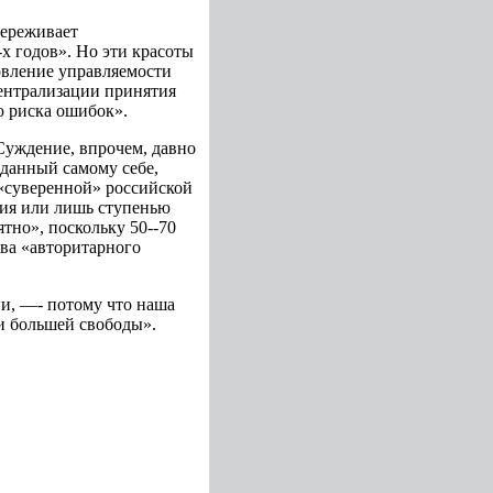
переживает
х годов». Но эти красоты
новление управляемости
централизации принятия
 риска ошибок».
 Суждение, впрочем, давно
аданный самому себе,
 «суверенной» российской
тия или лишь ступенью
ятно», поскольку 50--70
ва «авторитарного
ии, —- потому что наша
 и большей свободы».