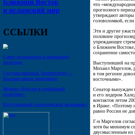
Ближний Восток
что «международное
и исламский мир
прогнозного период
утверждают авторы 
головоломкой, если
ССЫЛКИ
Эти и другие ужаст
половине прогнозир
упреждающее стремл
о Ближнем Востоке,
сохранении самосто
Совет по внешней и оборонной
политике
Выступивший на пр
Михаил Маргелов, р
Государственный Университет —
в том регионе дово
Высшая школа экономики
восточными».
Журнал «Россия в глобальной
Сенатор вынужден 
политике»
и его лидером Хале
контактов летом 20
Клуб мировой политической экономики
в Ираке. «Поэтому 
равно России не дов
Г-н Маргелов согла
хотя бы минимум со
двусмысленным их п