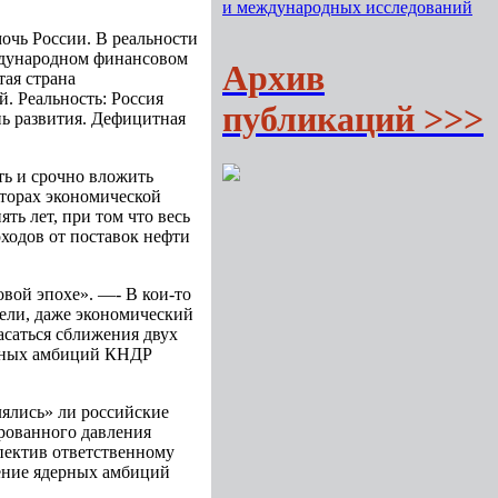
и международных исследований
очь России. В реальности
ждународном финансовом
Архив
тая страна
. Реальность: Россия
публикаций >>>
ь развития. Дефицитная
ть и срочно вложить
кторах экономической
ть лет, при том что весь
оходов от поставок нефти
овой эпохе». —- В кои-то
тели, даже экономический
асаться сближения двух
дерных амбиций КНДР
лялись» ли российские
рованного давления
спектив ответственному
ление ядерных амбиций