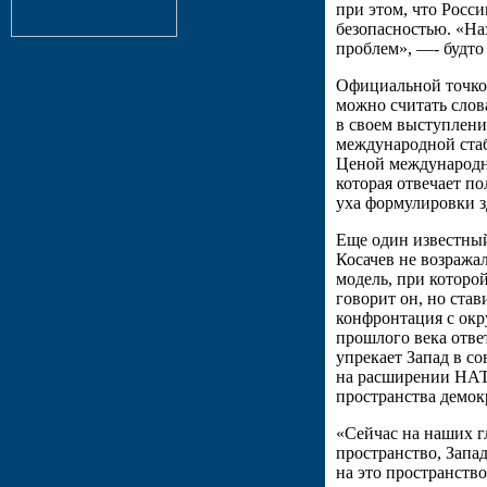
при этом, что Росси
безопасностью. «На
проблем», —- будто
Официальной точкой
можно считать слов
в своем выступлени
международной стаб
Ценой международно
которая отвечает п
уха формулировки з
Еще один известный
Косачев не возража
модель, при которо
говорит он, но ста
конфронтация с окр
прошлого века отве
упрекает Запад в с
на расширении НАТО
пространства демо
«Сейчас на наших г
пространство, Запа
на это пространств