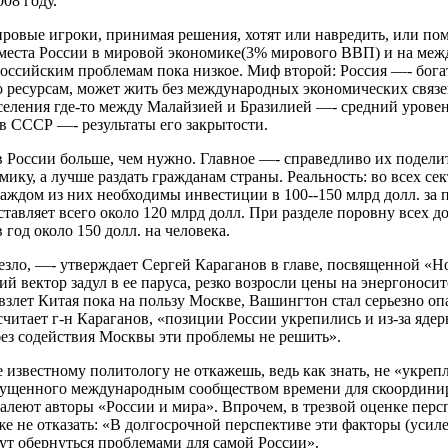
008 году.
ровые игроки, принимая решения, хотят или навредить, или пом
 места России в мировой экономике(3% мирового ВВП) и на ме
оссийским проблемам пока низкое. Миф второй: Россия —- бога
о ресурсам, может жить без международных экономических связей
еления где-то между Малайзией и Бразилией —- средний уровен
 в СССР —- результаты его закрытости.
в России больше, чем нужно. Главное —- справедливо их подели
мику, а лучше раздать гражданам страны. Реальность: во всех се
ждом из них необходимы инвестиции в 100--150 млрд долл. за пя
тавляет всего около 120 млрд долл. При разделе поровну всех д
в год около 150 долл. на человека.
езло, —- утверждает Сергей Караганов в главе, посвященной «Н
ий вектор задул в ее паруса, резко возросли цены на энергоноси
взлет Китая пока на пользу Москве, Вашингтон стал серьезно оп
, считает г-н Караганов, «позиции России укрепились и из-за я
без содействия Москвы эти проблемы не решить».
 известному политологу не откажешь, ведь как знать, не «укреп
упущенного международным сообществом времени для скоордини
жалеют авторы «России и мира». Впрочем, в трезвой оценке пер
же не отказать: «В долгосрочной перспективе эти факторы (уси
гут обернуться проблемами для самой России».