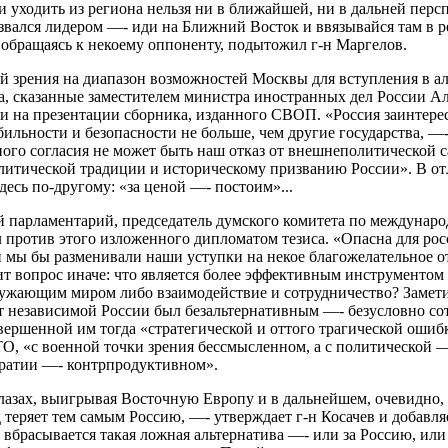
и уходить из региона нельзя ни в ближайшей, ни в дальней персп
звался лидером —- иди на Ближний Восток и ввязывайся там в
 обращаясь к некоему оппоненту, подытожил г-н Маргелов.
 зрения на диапазон возможностей Москвы для вступления в а
а, сказанные заместителем министра иностранных дел России А
и на презентации сборника, изданного СВОП. «Россия заинтере
ильности и безопасности не больше, чем другие государства, —-
го согласия не может быть наш отказ от внешнеполитической с
олитической традиции и историческому призванию России». В о
десь по-другому: «за ценой —- постоим»...
 парламентарий, председатель думского комитета по междунар
л против этого изложенного дипломатом тезиса. «Опасна для ро
й мы бы разменивали наши уступки на некое благожелательное 
вит вопрос иначе: что является более эффективным инструменто
ужающим миром либо взаимодействие и сотрудничество? Заметив
т независимой России был безальтернативным —- безусловно сот
овершенной им тогда «стратегической и оттого трагической оши
, «с военной точки зрения бессмысленном, а с политической 
кратии —- контрпродуктивном».
лазах, выигрывая Восточную Европу и в дальнейшем, очевидно, 
д теряет тем самым Россию, —- утверждает г-н Косачев и добавл
о вбрасывается такая ложная альтернатива —- или за Россию, ил