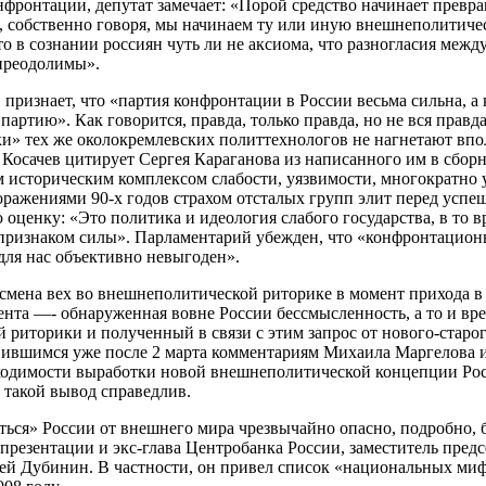
нфронтации, депутат замечает: «Порой средство начинает превра
о, собственно говоря, мы начинаем ту или иную внешнеполитичес
о в сознании россиян чуть ли не аксиома, что разногласия межд
преодолимы».
 признает, что «партия конфронтации в России весьма сильна, а
партию». Как говорится, правда, только правда, но не вся правд
и» тех же околокремлевских политтехнологов не нагнетают впо
Косачев цитирует Сергея Караганова из написанного им в сборн
 историческим комплексом слабости, уязвимости, многократно
ражениями 90-х годов страхом отсталых групп элит перед успе
 оценку: «Это политика и идеология слабого государства, в то в
признаком силы». Парламентарий убежден, что «конфронтацион
ля нас объективно невыгоден».
а смена вех во внешнеполитической риторике в момент прихода в
ента —- обнаруженная вовне России бессмысленность, а то и вр
 риторики и полученный в связи с этим запрос от нового-старо
вившимся уже после 2 марта комментариям Михаила Маргелова и
ходимости выработки новой внешнеполитической концепции Ро
, такой вывод справедлив.
аться» России от внешнего мира чрезвычайно опасно, подробно,
а презентации и экс-глава Центробанка России, заместитель пред
й Дубинин. В частности, он привел список «национальных миф