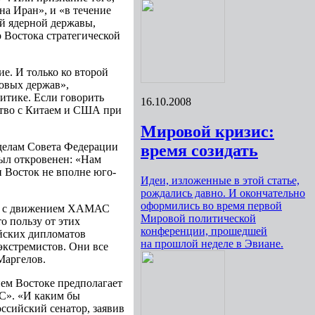
а Иран», и «в течение
ой ядерной державы,
 Востока стратегической
е. И только ко второй
овых держав»,
итике. Если говорить
16.10.2008
ство с Китаем и США при
Мировой кризис:
делам Совета Федерации
время созидать
ыл откровенен: «Нам
и Восток не вполне юго-
Идеи, изложенные в этой статье,
рождались давно. И окончательно
оформились во время первой
ов с движением ХАМАС
Мировой политической
о пользу от этих
конференции, прошедшей
ийских дипломатов
на прошлой неделе в Эвиане.
экстремистов. Они все
Маргелов.
нем Востоке предполагает
С». «И каким бы
оссийский сенатор, заявив