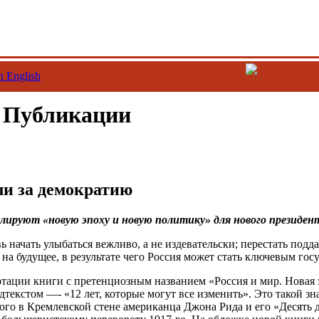
n English
/ Публикации
ли за демократию
лируют «новую эпоху и новую политику» для нового президен
 начать улыбаться вежливо, а не издевательски; перестать подд
 на будущее, в результате чего Россия может стать ключевым го
отации книги с претенциозным названием «Россия и мир. Новая 
дтекстом —- «12 лет, которые могут все изменить». Это такой зна
го в Кремлевской стене американца Джона Рида и его «Десять д