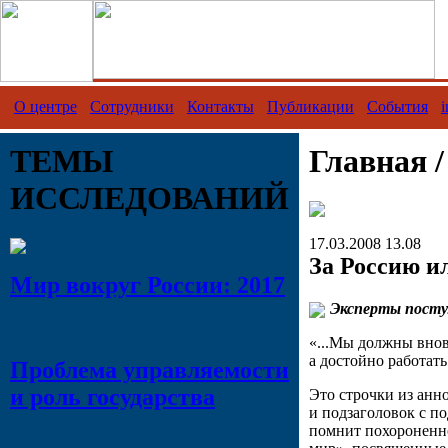
О центре
Сотрудники
Контакты
Публикации
События
i
ТЕМЫ
Главная 
ИССЛЕДОВАНИЙ
17.03.2008 13.08
За Россию и
Мир вокруг России: 2017
Эксперты посту
«...Мы должны вновь
а достойно работать
Проблема управляемости
и роль государства
Это строчки из анн
и подзаголовок с по
помнит похороненно