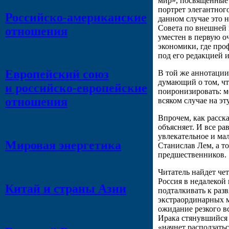
мир», посвященные 
портрет элегантног
Российско-американские
данном случае это 
Совета по внешней 
отношения
уместен в первую о
экономики, где про
под его редакцией и
Европейский союз
В той же аннотации
думающий о том, что
и российско-европейские
поиронизировать: м
отношения
всяком случае на эт
Впрочем, как расск
объясняет. И все р
увлекательное и ма
Мировая энергетика
Станислав Лем, а то
предшественников.
Читатель найдет че
Россия в недалекой
Китай и страны Азии
подталкивать к раз
экстраординарных 
ожидание резкого в
Ирака стянувшийся
«начнет расползатьс