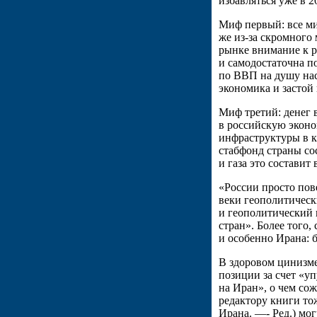
избавляться уже в 2
Миф первый: все ми
же из-за скромного
рынке внимание к р
и самодостаточна п
по ВВП на душу нас
экономика и застой
Миф третий: денег 
в российскую эконо
инфраструктуры в ка
стабфонд страны сос
и газа это составит 
«России просто пов
веки геополитическ
и геополитический 
стран». Более того
и особенно Ирана: 
В здоровом цинизме
позиции за счет «
на Иран», о чем со
редактору книги то
Ирана. —- Ред.) мо