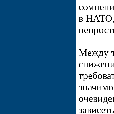
сомнени
в НАТО,
непрост
Между т
снижени
требоват
значимо
очевиде
зависет