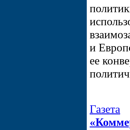
политик
использ
взаимоз
и Европ
ее конв
политич
Газета
«Комме