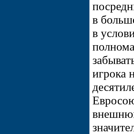
посредн
в больш
в услови
полнома
забыват
игрока 
десятил
Евросою
внешнюю
значите