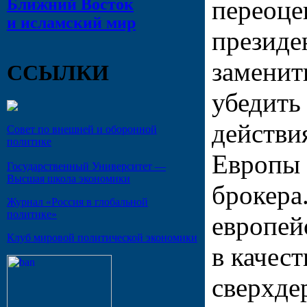
Ближний Восток
переоце
и исламский мир
президе
заменит
ССЫЛКИ
убедить
действи
Совет по внешней и оборонной
политике
Европы 
Государственный Университет —
Высшая школа экономики
брокера
Журнал «Россия в глобальной
политике»
европей
Клуб мировой политической экономики
в качес
сверхде