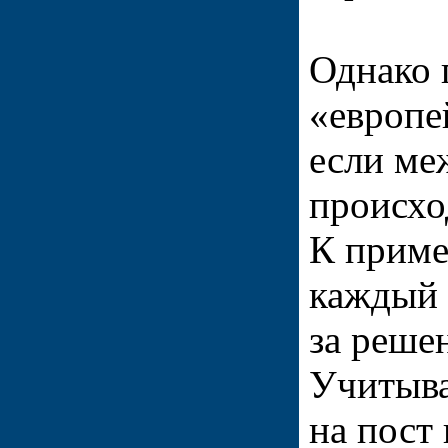
Однако 
«европе
если ме
происхо
К приме
каждый 
за реше
Учитыва
на пост