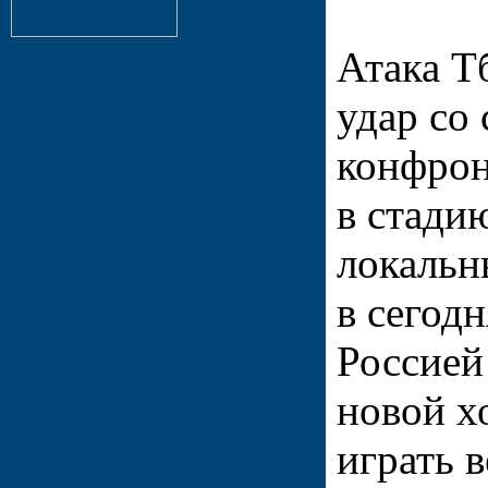
Атака Т
удар со
конфро
в стади
локальн
в сегод
Россией
новой х
играть 