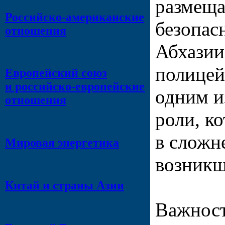
размеща
Российско-американские
безопас
отношения
Абхазии
полицей
Европейский союз
и российско-европейские
одним и
отношения
роли, к
в сложн
Мировая энергетика
возникш
Китай и страны Азии
Важност