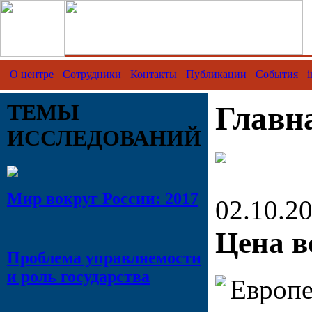
О центре
Сотрудники
Контакты
Публикации
События
i
ТЕМЫ
Главн
ИССЛЕДОВАНИЙ
Мир вокруг России: 2017
02.10.2
Цена в
Проблема управляемости
и роль государства
Европе