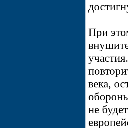
достигн
При это
внушите
участия
повтори
века, о
обороны
не буде
европей