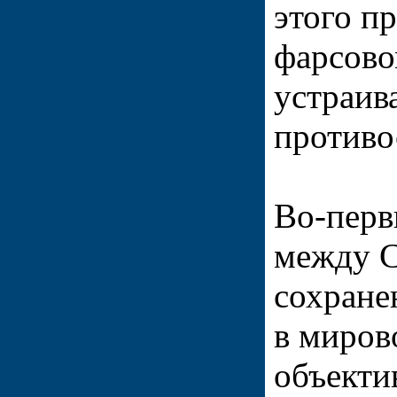
этого п
фарсово
устраива
противо
Во-перв
между С
сохране
в миров
объекти