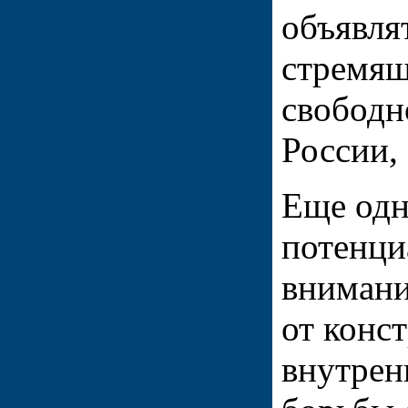
объявля
стремящ
свободн
России,
Еще одн
потенци
внимани
от конс
внутрен