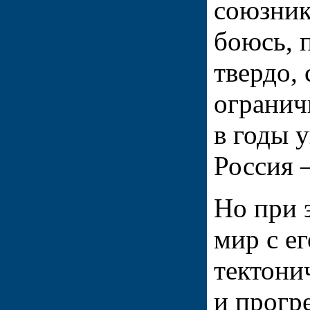
союзник
боюсь, 
твердо,
огранич
в годы 
Россия
Но при 
мир с е
тектони
и прог