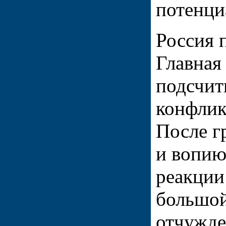
потенци
Россия 
Главная
подсчит
конфлик
После г
и вопию
реакции
большой
отчужде