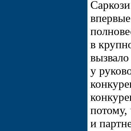
Саркози
впервые
полнове
в крупн
вызвало
у руков
конкуре
конкуре
потому,
и партне