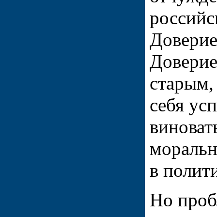
российс
Доверие
Доверие
старым,
себя ус
виноват
моральн
в полит
Но проб