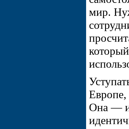
мир. Ну
сотрудн
просчит
который
использ
Уступат
Европе, 
Она — и
идентич