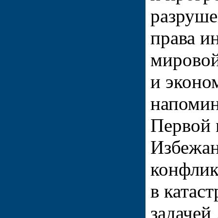
разруше
права и
мировой
и эконо
напомин
Первой 
Избежан
конфлик
в катас
задачей