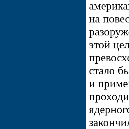
америка
на пове
разоруж
этой це
превосх
стало 
и прим
проходи
ядерног
закончи