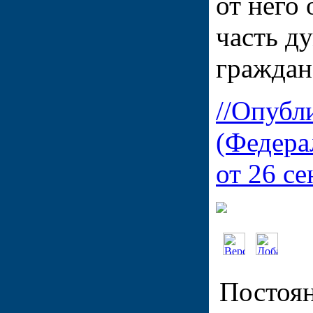
от него
часть д
граждан
//Опубл
(Федера
от 26 се
Постоян