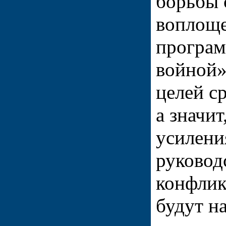
борьбы 
воплоще
програм
войной»
целей с
а значит
усилени
руковод
конфлик
будут на