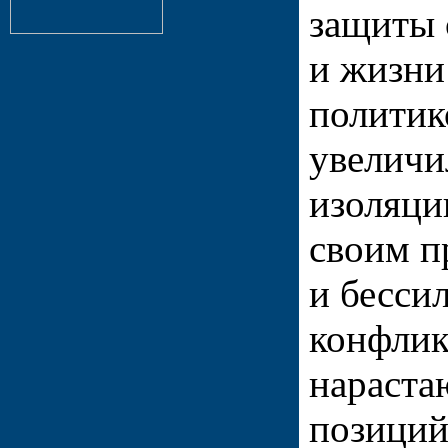
защиты 
и жизни
политик
увеличи
изоляци
своим 
и бесси
конфлик
нараста
позиций