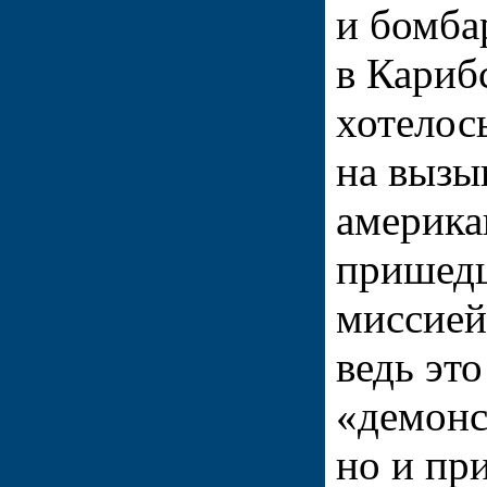
и бомба
в Кариб
хотелос
на выз
америка
пришедш
миссией
ведь это
«демонс
но и пр