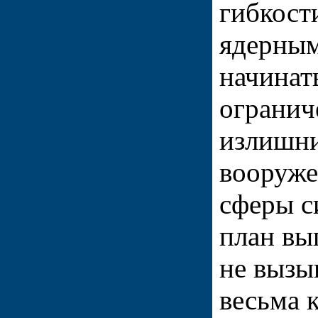
гибкост
ядерны
начинат
огранич
излишн
вооруже
сферы с
план вы
не вызы
весьма 