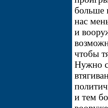
больше 
нас мен
и воору
возможн
чтобы т
Нужно с
втягива
полити
и тем б
вооруже