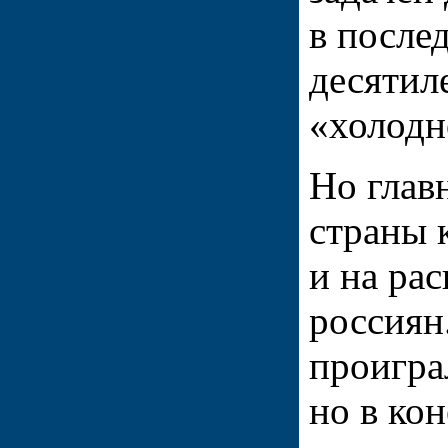
в после
десятил
«холодн
Но глав
страны 
и на ра
россиян
проигра
но в кон