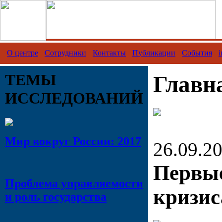
О центре
Сотрудники
Контакты
Публикации
События
i
ТЕМЫ
Главн
ИССЛЕДОВАНИЙ
Мир вокруг России: 2017
26.09.2
Первы
Проблема управляемости
кризис
и роль государства