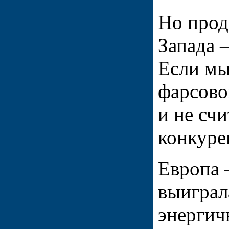
Но прод
Запада 
Если мы
фарсово
и не сч
конкуре
Европа 
выиграла
энергич