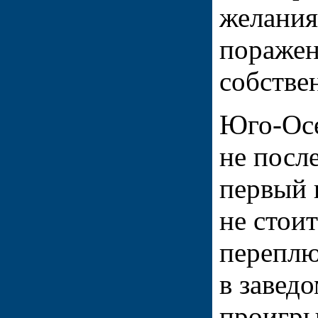
желания
поражен
собстве
Юго-Осе
не посл
первый 
не стои
переплю
в завед
проигры