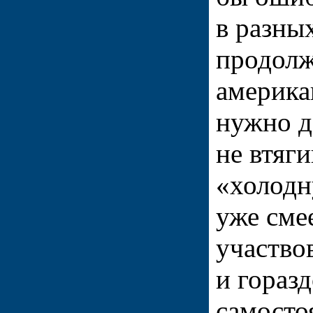
в разны
продолж
америка
нужно д
не втяг
«холодн
уже сме
участво
и горазд
самосто