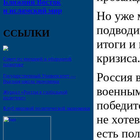
Ближний Восток
и исламский мир
Но уже 
подводи
ССЫЛКИ
итоги и 
кризиса
Совет по внешней и оборонной
политике
Россия 
Государственный Университет —
Высшая школа экономики
военным
Журнал «Россия в глобальной
политике»
победит
Клуб мировой политической экономики
не хоте
есть по