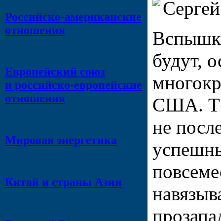
Сергей
Российско-американские
отношения
Вспышки
будут, 
Европейский союз
многокр
и российско-европейские
отношения
США. Тб
не посл
Мировая энергетика
успешн
повсеме
Китай и страны Азии
навязыв
прозапа