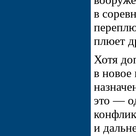
в сорев
переплю
плюет д
Хотя до
в новое
назначе
это — о
конфлик
и дальн