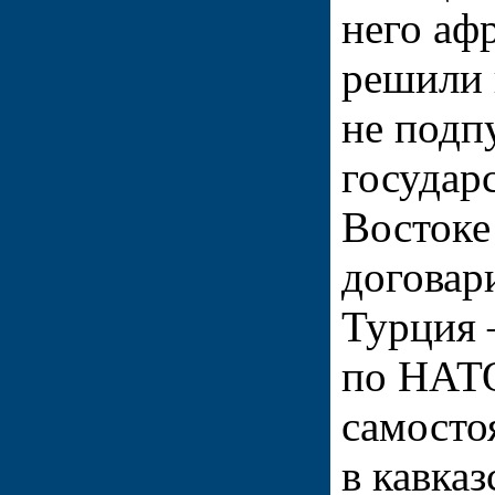
него аф
решили 
не подп
государ
Востоке
договар
Турция 
по НАТ
самосто
в кавка