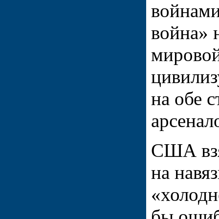
войнами
война» 
мировой
цивилиз
на обе 
арсенал
США вз
на навя
«холодн
бы ошиб