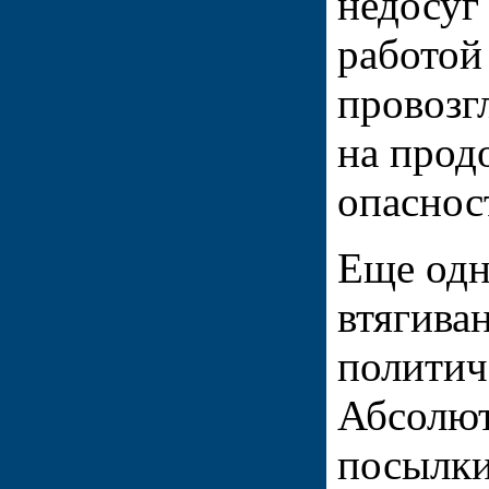
недосуг
работой
провозг
на прод
опаснос
Еще одн
втягива
политич
Абсолю
посылки