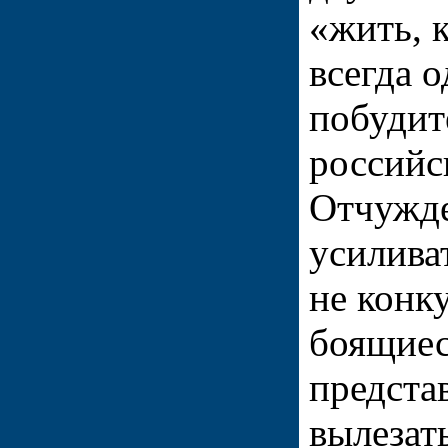
«жить, 
всегда 
побудит
российс
Отчужде
усилива
не конк
боящиес
предста
вылезат