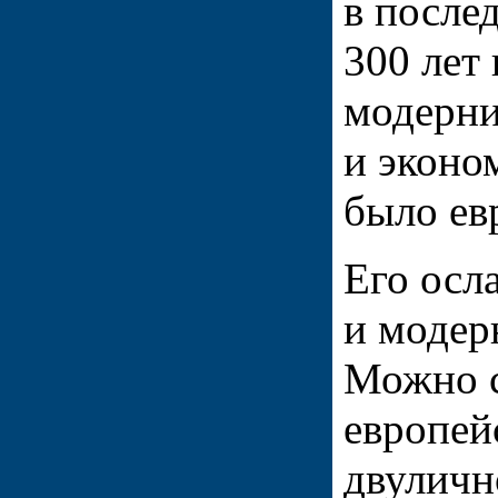
в после
300 лет
модерни
и эконо
было ев
Его осл
и модер
Можно с
европей
двуличн