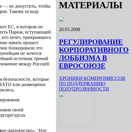
МАТЕРИАЛЫ
ое — не допустить, чтобы
ров. Такому исходу
пех ЕС, в котором он
20.03.2008
хотеть Париж, вступающий
, кто хочет, прикрывшись
РЕГУЛИРОВАНИЕ
ние начать процесс
лин блокировали это
КОРПОРАТИВНОГО
ропейцам не хочется
ЛОББИЗМА В
нейший источник трений
ближение между Россией
ЕВРОСОЮЗЕ
ХРОНИКИ КОМПРОМИССОВ
м безопасности, которые
ПО ПОДДЕРЖАНИЮ
е НАТО или размещение
ПОЛУПРОЗРАЧНОСТИ
рились.
рирования.
ников своей
ергоресурсах
кое партнерство». Этот