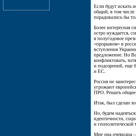
Если будут искать 
общий, в том числе
порадовались бы то
Более интересная с
остро нуждается, с
в полугодовое прези
«прорывом» в росси
вступления Украин
предложение. Но Ва
конфликтовать, хо
и подозрений, еще 
и ЕС.
Россия не заинтере
угрожают европейс
ПРО. Решать общие 
Итак, был сделан х
Но, будем надеятьс
идентичности, соци
и геополитической 
Мне она очевидна —