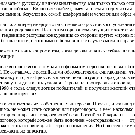
оддаваться русскому шапкозакидательству. Мы только-только ото
тские проблемы. Европа же слабеет, имея за плечами одну из са
кономик и, безусловно, самый комфортный и человечный образ 
-три года вперед инерция относительного российского усиления 
ления продолжится. Но за этим горизонтом ситуация может изме
е тенденции: растущая конкуренция со стороны других мировых
безопасности, с которыми в большинстве случаев можно справит
ожет не стоять вопрос о том, когда договариваться: сейчас или 
озиций.
сле вопрос связан с темпами и форматом переговоров о вырабо
. Не соглашусь с российскими обозревателями, считающими, чт
мику и то, что Брюссель в нынешней ситуации гораздо больше 
т тянуть и диктовать условия. Европа не проигравшая сторона, 
1990-е годы, следуя логике победителей, и получили жесткий отв
а не повторять их.
 торопиться за счет собственных интересов. Проект директив дл
имо, не может стать основой для переговоров. В нем, насколько 
аже идиосинкразии «младоевропейцев». Российский вариант — 
договор, который должен быть дополнен «секторальными» — о
жет стать основой для быстрого соглашения. Но брюссельским 
твержденных директив.