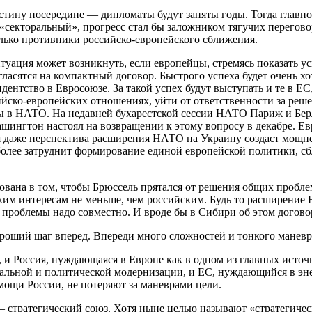
истину посередине — дипломаты будут заняты годы. Тогда главн
 «секторальный», прогресс стал бы заложником тягучих перегово
лько противники российско-европейского сближения.
итуация может возникнуть, если европейцы, стремясь показать ус
огласятся на компактный договор. Быстрого успеха будет очень 
дентство в Евросоюзе. За такой успех будут выступать и те в ЕС
йско-европейских отношениях, уйти от ответственности за реше
ы в НАТО. На недавней бухарестской сессии НАТО Париж и Бер
шингтон настоял на возвращении к этому вопросу в декабре. Ев
тя даже перспектива расширения НАТО на Украину создаст мощ
более затруднит формирование единой европейской политики, с
сована в том, чтобы Брюссель прятался от решения общих пробле
ким интересам не меньше, чем российским. Будь то расширени
проблемы надо совместно. И вроде бы в Сибири об этом догово
ороший шаг вперед. Впереди много сложностей и тонкого манев
я, и Россия, нуждающаяся в Европе как в одном из главных источ
альной и политической модернизации, и ЕС, нуждающийся в эн
мощи России, не потеряют за маневрами цели.
 стратегический союз. Хотя ныне целью называют «стратегичес