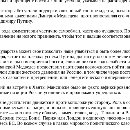
 был и президент России. Он не уступал, указывал на расхождени
таторы без устали подчеркивают новый тон президента, пытаютс
чными качествами Дмитрия Медведева, противопоставляя его «
адимиру Путину.
о рода комментарии частично самообман, частично лукавство. По
авление на нового президента, чтобы тот и дальше соответствов
осударства может себе позволить чаще улыбаться и быть более л
оря, «стоит на плечах» успеха Путина, достигнутого в том числе
вил игры и восприятия России, сложившихся в годы слабости и 
 манерой Медведев предоставил партнерам возможность пойти на
лой линии жесткого давления на Россию, в том числе через пос
х слабостей и прегрешений, или «энергетического империализ
ний на встрече в Ханты-Мансийске было де-факто зафиксирован
ные позиции России усилились и продолжают укрепляться.
ние десятилетия движется в противоположную сторону. Роль в о
ономическая стагнация, и попытка проводить единую внешнюю 
льтате — «по низшему общему знаменателю», когда Таллин или В
ы Берлин (тогда Бонн), Париж или Лондон в одиночку «весили» 
весь ЕС. Во всяком случае в глазах мирового политического клас