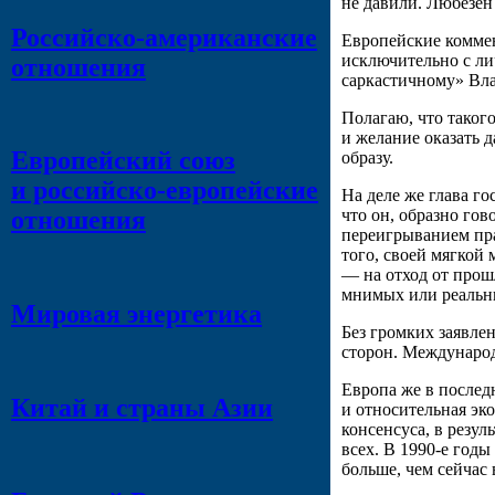
не давили. Любезен
Российско-американские
Европейские коммен
исключительно с ли
отношения
саркастичному» Вл
Полагаю, что таког
и желание оказать д
Европейский союз
образу.
и российско-европейские
На деле же глава г
что он, образно гов
отношения
переигрыванием пра
того, своей мягкой
— на отход от прош
мнимых или реальны
Мировая энергетика
Без громких заявле
сторон. Международ
Европа же в послед
Китай и страны Азии
и относительная эк
консенсуса, в резу
всех. В 1990-е год
больше, чем сейчас 