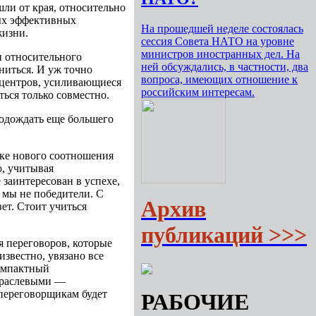
шли от края, относительно
мых эффективных
На прошедшей неделе состоялась
жизни.
сессия Совета НАТО на уровне
министров иностранных дел. На
и относительного
ней обсуждались, в частности, два
ниться. И уж точно
вопроса, имеющих отношение к
 центров, усиливающиеся
российским интересам.
ься только совместно.
подождать еще большего
тке нового соотношения
о, учитывая
заинтересован в успехе,
а мы не победители. С
Архив
ет. Стоит учиться
публикаций >>>
я переговоров, которые
известно, увязано все
компактный
траслевыми —
переговорщикам будет
РАБОЧИЕ