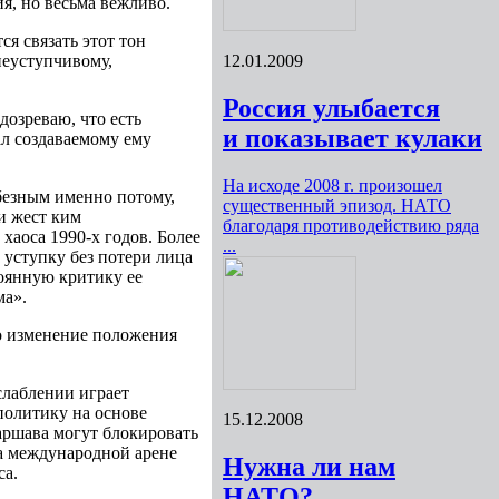
я, но весьма вежливо.
я связать этот тон
неуступчивому,
12.01.2009
Россия улыбается
дозреваю, что есть
и показывает кулаки
ал создаваемому ему
На исходе 2008 г. произошел
юбезным именно потому,
существенный эпизод. НАТО
 и жест ким
благодаря противодействию ряда
хаоса 1990-х годов. Более
...
 уступку без потери лица
тоянную критику ее
ма».
о изменение положения
слаблении играет
политику на основе
15.12.2008
аршава могут блокировать
на международной арене
Нужна ли нам
са.
НАТО?