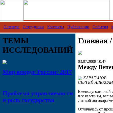
О центре
Сотрудники
Контакты
Публикации
События
i
ТЕМЫ
Главная 
ИССЛЕДОВАНИЙ
03.07.2008 10.47
Между Вене
Мир вокруг России: 2017
КАРАГАНОВ
СЕРГЕЙ АЛЕКСА
Ежеполугодичный с
Проблема управляемости
и заявлениям, весь
и роль государства
Литвой договора ме
Отличалась от прош