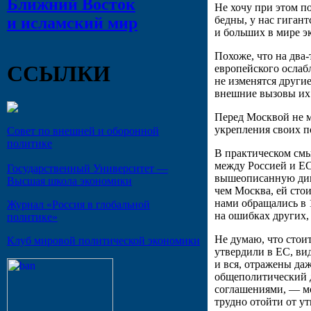
Ближний Восток
Не хочу при этом п
и исламский мир
бедны, у нас гиган
и больших в мире э
Похоже, что на два
ССЫЛКИ
европейского ослаб
не изменятся други
внешние вызовы их 
Перед Москвой не м
укрепления своих п
Совет по внешней и оборонной
политике
В практическом смы
между Россией и ЕС
Государственный Университет —
вышеописанную дина
Высшая школа экономики
чем Москва, ей стои
нами обращались в 
Журнал «Россия в глобальной
на ошибках других, 
политике»
Не думаю, что стоит
Клуб мировой политической экономики
утвердили в ЕС, вид
и вся, отражены д
общеполитический 
соглашениями, — мо
трудно отойти от у