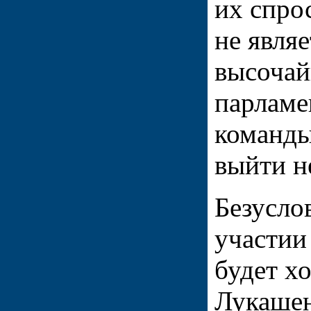
их спро
не явля
высочай
парламе
команды
выйти н
Безусло
участии
будет х
Лукашен