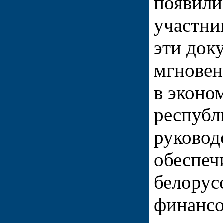
появили
участни
эти док
мгновен
в эконо
республ
руковод
обеспеч
белорус
финансо