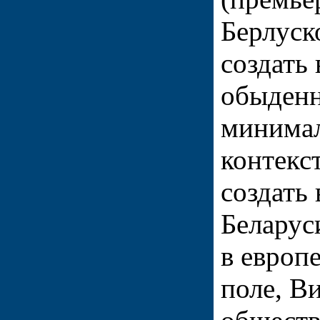
Берлуск
создать
обыденн
минима
контекст
создать
Беларус
в европ
поле, В