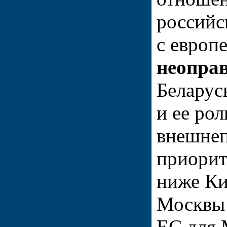
российс
с европ
неопра
Беларус
и ее ро
внешнеп
приорит
ниже Ки
Москвы 
ЕС для 