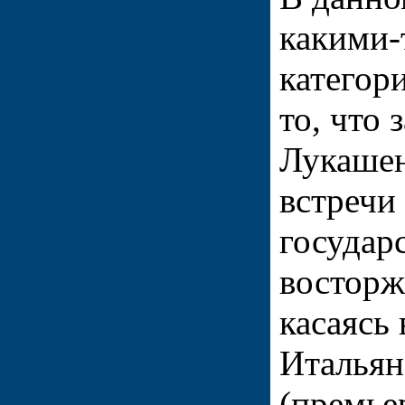
какими-
категор
то, что
Лукашен
встречи
государ
восторж
касаясь
Итальян
(премье