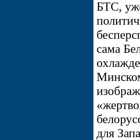
БТС, уж
политич
бесперс
сама Бе
охлажде
Минском
изображ
«жертво
белорус
для Запа