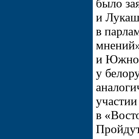
было за
и Лукаш
в парла
мнений»
и Южной
у белор
аналоги
участии
в «Вост
Пройдут