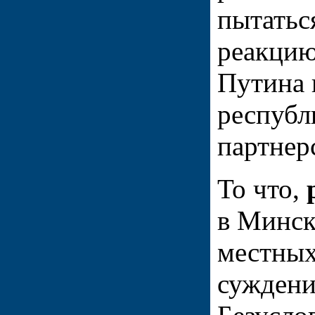
пытатьс
реакцию
Путина 
республ
партнер
То что,
в Минск
местных
сужден