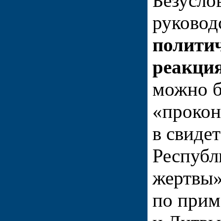
Безусло
руковод
полити
реакци
можно 
«прокон
в свиде
Республ
жертвы»
по прим