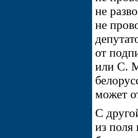
не разв
не пров
депутато
от подп
или С. 
белорус
может о
С друго
из поля