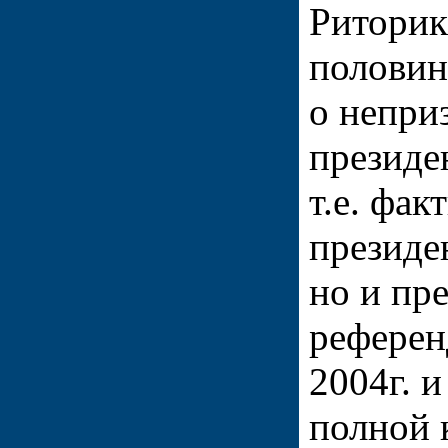
Риторик
половин
о непри
президе
т.е. фак
президе
но и пр
референ
2004г. и
полной 