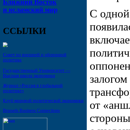
Ближний Восток
и исламский мир
С одной
появила
ССЫЛКИ
включае
политич
Совет по внешней и оборонной
политике
оппонен
Государственный Университет —
залогом
Высшая школа экономики
Журнал «Россия в глобальной
трансфо
политике»
Клуб мировой политической экономики
от «анш
Brussels Business Connections
стороны