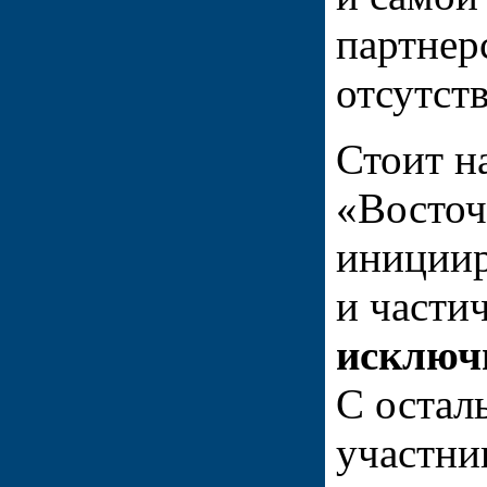
партнер
отсутст
Стоит н
«Восточ
инициир
и части
исключ
С оста
участни