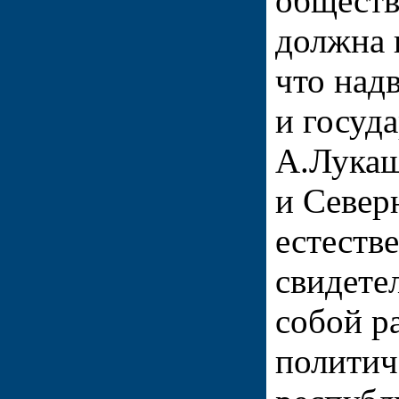
обществ
должна 
что над
и госуд
А.Лукаш
и Север
естеств
свидетел
собой р
политич