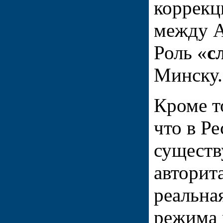
коррекц
между А
Роль «
с
Минску.
Кроме то
что в Р
существ
авторит
реальна
режима 