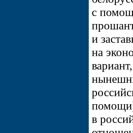
с помощ
прошан
и застав
на экон
вариант
нынешни
российс
помощи)
в росси
отношен