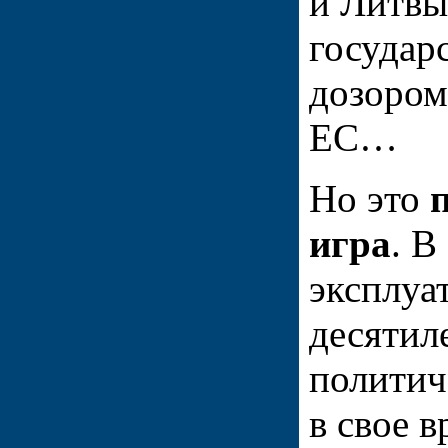
и Литв
государ
дозором
ЕС…
Но это
игра
. В
эксплуа
десятил
политич
в свое в