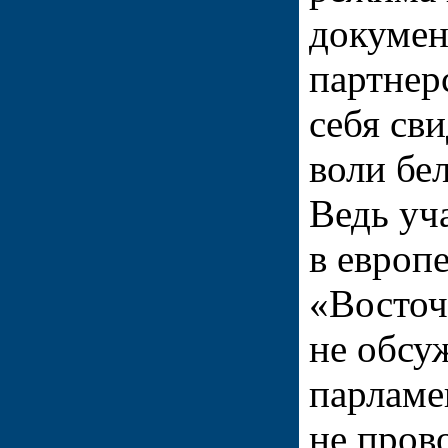
докумен
партнер
себя св
воли бе
Ведь уч
в европ
«Восточ
не обсу
парламен
не пров