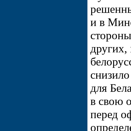
решенны
и в Мин
стороны
других,
белорус
снизило
для Бела
в свою 
перед 
определ