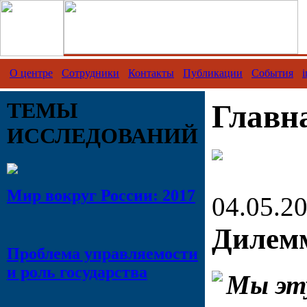
О центре
Сотрудники
Контакты
Публикации
События
i
ТЕМЫ
Главн
ИССЛЕДОВАНИЙ
Мир вокруг России: 2017
04.05.2
Дилем
Проблема управляемости
и роль государства
Мы эт