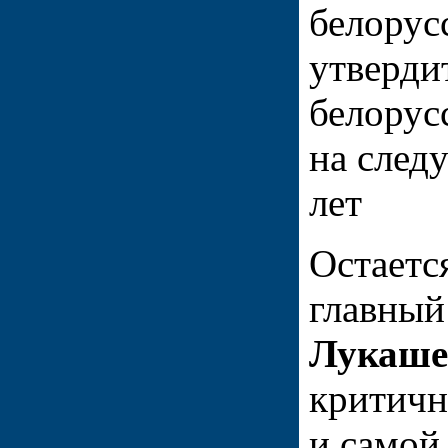
белорус
утвердит
белорус
на след
лет
Остаетс
главный
Лукаше
критичн
и самой