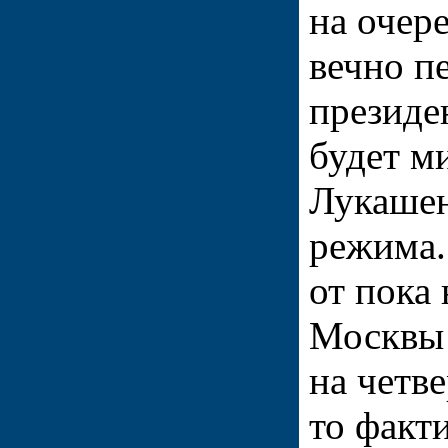
на очер
вечно п
президе
будет м
Лукашен
режима.
от пока
Москвы
на четв
то факт