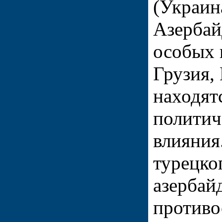
(Украин
Азербай
особых 
Грузия,
находят
политич
влияния
турецко
азербай
противо