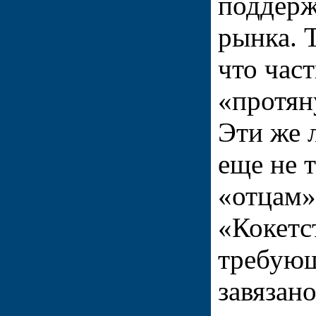
поддерж
рынка. Т
что час
«протян
Эти же 
еще не 
«отцам»
«Кокетс
требующ
завязан