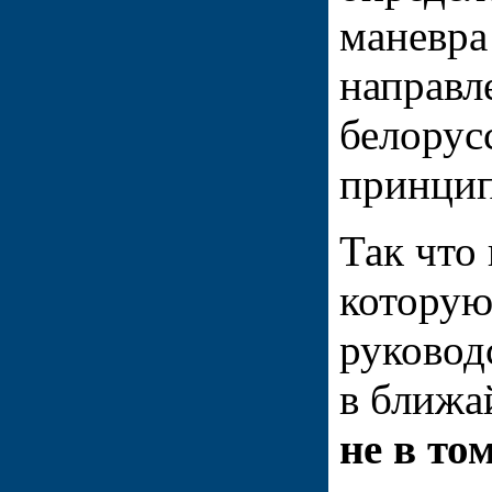
маневра
направл
белорус
принцип
Так что
которую
руковод
в ближа
не в то