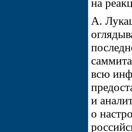
на реак
А. Лука
оглядыв
последн
саммита
всю инф
предост
и анали
о настр
российс