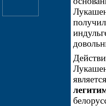
основан
Лукашен
получил
индульг
довольн
Действи
Лукашен
являетс
легити
белорус