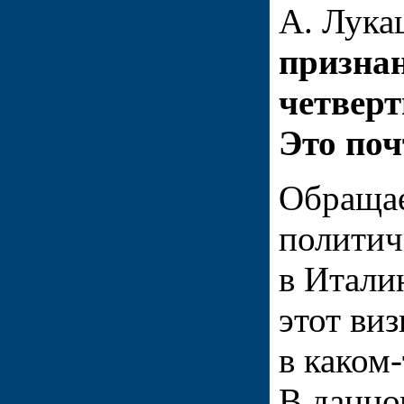
А. Лука
призна
четверт
Это поч
Обращае
политич
в Итали
этот ви
в каком
В данно