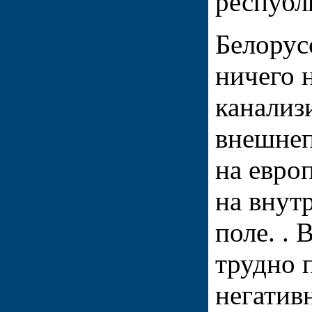
республи
Белорус
ничего 
канализ
внешнеп
на евро
на внут
поле. .
трудно 
негатив