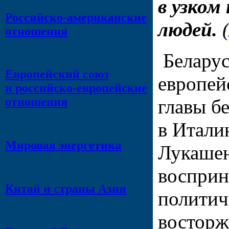
в узком
Российско-американские
людей.
(
отношения
Беларус
Европейский союз
европей
и российско-европейские
отношения
главы б
в Итали
Мировая энергетика
Лукашен
восприн
Китай и страны Азии
политич
восторж