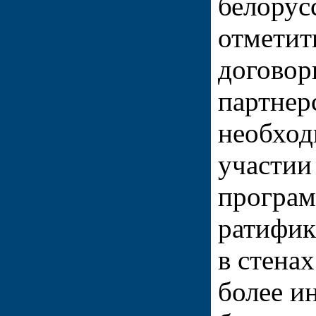
белорус
отметить
договор
партнер
необход
участии
програм
ратифи
в стена
более и