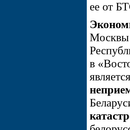
ее от Б
Эконом
Москвы 
Республ
в «Вост
являетс
неприе
Беларус
катаст
белорус