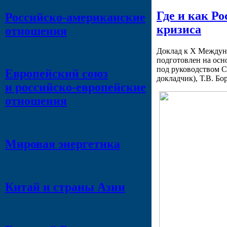
Где и как Р
Российско-американские
кризиса
отношения
Доклад к Х Междун
подготовлен на осн
под руководством С
Европейский союз
докладчик), Т.В. Бо
и российско-европейские
отношения
Мировая энергетика
Китай и страны Азии