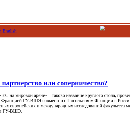
n English
: партнерство или соперничество?
 ЕС на мировой арене» – таково название круглого стола, пров
 с Францией ГУ-ВШЭ совместно с Посольством Франции в Росс
сных европейских и международных исследований факультета м
ки ГУ-ВШЭ.