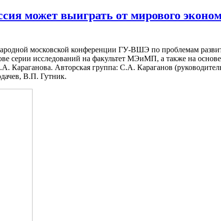
оссия может выиграть от мирового эконо
ародной московской конференции ГУ-ВШЭ по проблемам развит
ове серии исследований на факультет МЭиМП, а также на основ
.А. Караганова. Авторская группа: С.А. Караганов (руководитель
рдачев, В.П. Гутник.