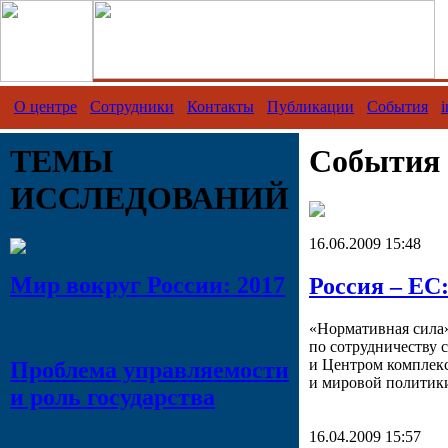
О центре
Сотрудники
Контакты
Публикации
События
i
ТЕМЫ
События
ИССЛЕДОВАНИЙ
16.06.2009 15:48
Мир вокруг России: 2017
Россия – ЕС
«Нормативная сила»
по сотрудничеству
и Центром комплек
Проблема управляемости
и мировой полити
и роль государства
16.04.2009 15:57