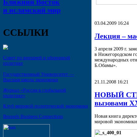
Ближний Восток
и исламский мир
03.04.2009 16:24
ССЫЛКИ
Лекция – ма
3 апреля 2009 г. за
в Нижегородском го
Совет по внешней и оборонной
международных отн
политике
Б.Обамы».
Государственный Университет —
Высшая школа экономики
21.11.2008 16:21
Журнал «Россия в глобальной
НОВЫЙ СТР
политике»
вызовами XX
Клуб мировой политической экономики
Новая книга директ
Brussels Business Connections
мировой экономики