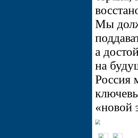
восстан
Мы долж
поддава
а досто
на будущ
Россия 
ключевы
«новой 