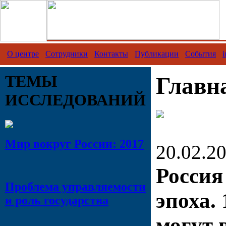
О центре
Сотрудники
Контакты
Публикации
События
i
ТЕМЫ
Главн
ИССЛЕДОВАНИЙ
Мир вокруг России: 2017
20.02.2
Россия
Проблема управляемости
эпоха. 
и роль государства
могут 