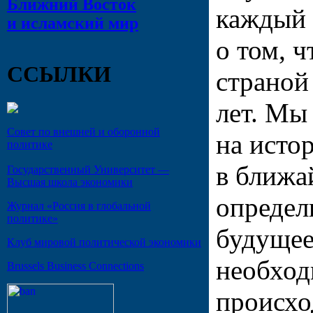
Ближний Восток
каждый 
и исламский мир
о том, ч
ССЫЛКИ
страной
лет. Мы
Совет по внешней и оборонной
на исто
политике
в ближа
Государственный Университет —
Высшая школа экономики
определ
Журнал «Россия в глобальной
политике»
будущее
Клуб мировой политической экономики
необход
Brussels Business Connections
происхо