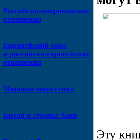
Российско-американские
отношения
Европейский союз
и российско-европейские
отношения
Мировая энергетика
Китай и страны Азии
Эту кни