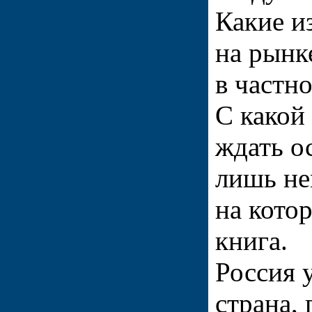
Какие и
на рынк
в частно
С какой
ждать о
лишь не
на котор
книга.
Россия 
страна,