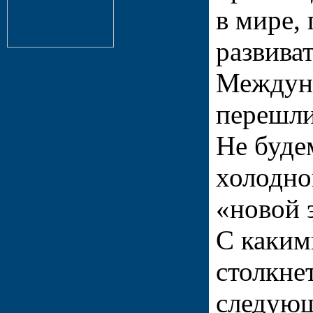
в мире, 
развива
Междун
перешли
Не буде
холодно
«новой 
С каким
столкне
следующ