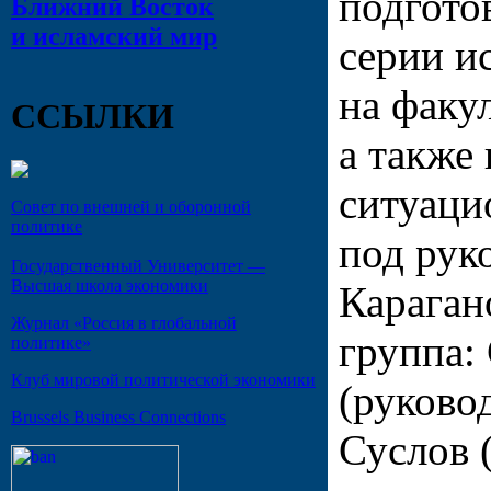
подгото
Ближний Восток
и исламский мир
серии и
на фак
ССЫЛКИ
а также 
ситуаци
Совет по внешней и оборонной
политике
под рук
Государственный Университет —
Высшая школа экономики
Караган
Журнал «Россия в глобальной
группа:
политике»
Клуб мировой политической экономики
(руковод
Brussels Business Connections
Суслов 