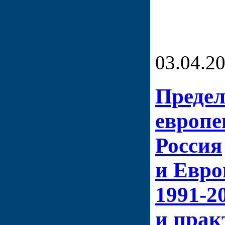
03.04.2
Преде
европе
Россия
и Евро
1991-2
и прак