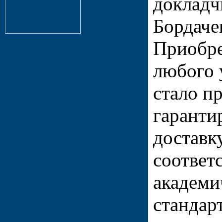
докладчи
Бордаче
Приобре
любого 
стало п
гаранти
доставк
соответ
академи
стандар