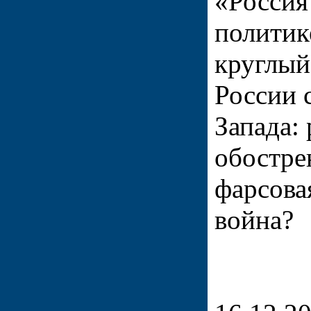
«Россия
политик
круглый
России 
Запада:
обостре
фарсова
война?