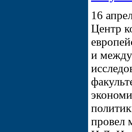
16 апрел
Центр к
европей
и межд
исследо
факульт
экономи
полити
провел 