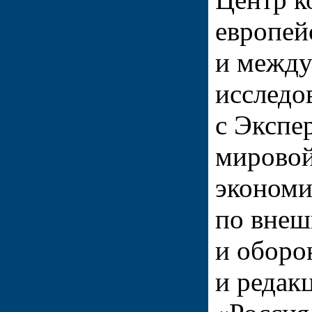
европей
и межд
исследо
с Экспе
мировой
экономи
по внеш
и оборо
и редак