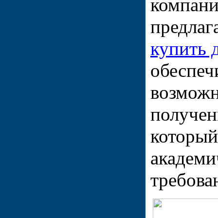
компани
предлаг
купить 
обеспеч
возможн
получен
который
академи
требова