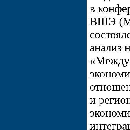
в конфе
ВШЭ (Мя
состоял
анализ 
«Между
экономи
отноше
и регио
экономи
интегра