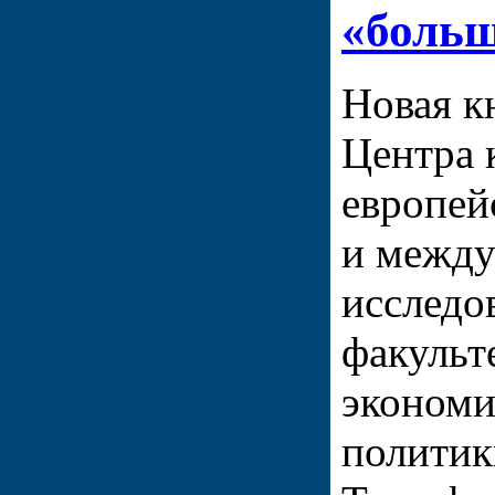
«больш
Новая к
Центра 
европей
и межд
исследо
факульт
экономи
полити