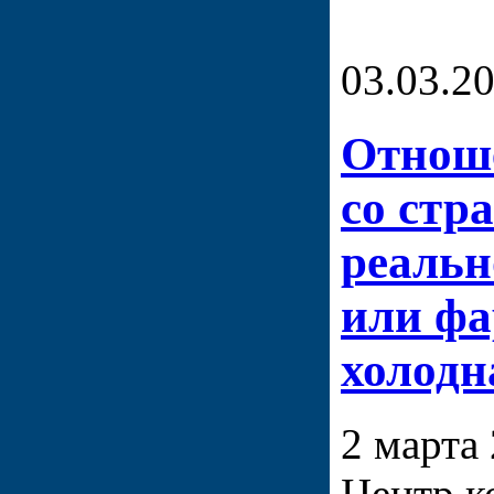
03.03.2
Отнош
со стр
реальн
или фа
холодн
2 марта 
Центр к