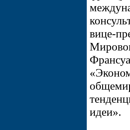
междун
консуль
вице-пр
Мировог
Франсуа
«Эконом
общеми
тенденц
идеи».