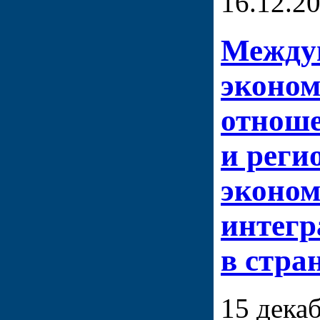
16.12.2
Между
эконом
отнош
и реги
эконом
интегр
в стра
15 декаб