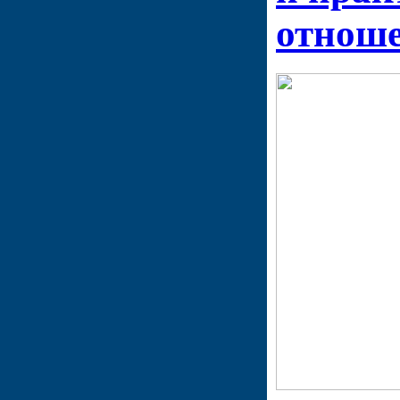
отнош