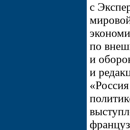
с Экспе
мировой
экономи
по внеш
и оборо
и редак
«Россия
политик
выступл
француз