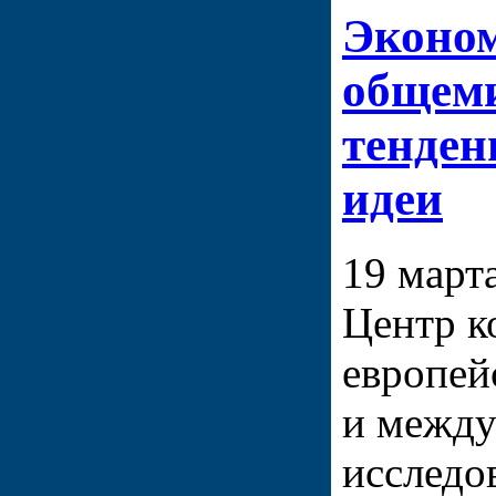
Эконом
общем
тенден
идеи
19 марта
Центр к
европей
и межд
исследо