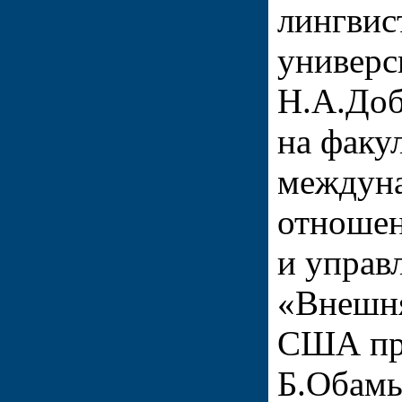
лингвис
универс
Н.А.Доб
на факу
междун
отношен
и управ
«Внешня
США при
Б.Обамы