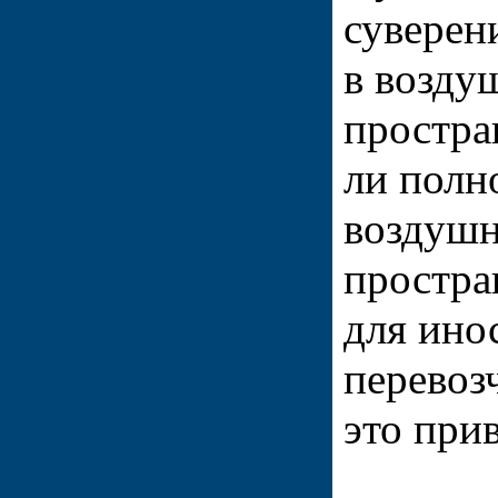
суверен
в возду
простра
ли полн
воздуш
простра
для ино
перевоз
это при