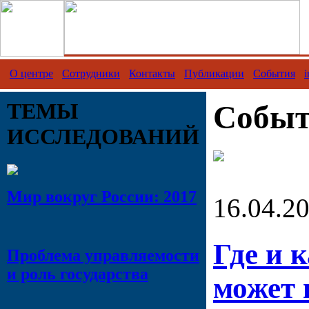
О центре
Сотрудники
Контакты
Публикации
События
i
ТЕМЫ
Событ
ИССЛЕДОВАНИЙ
Мир вокруг России: 2017
16.04.2
Где и 
Проблема управляемости
и роль государства
может 