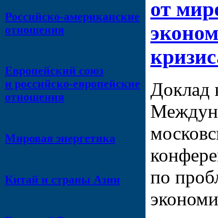
от мир
Российско-американские
эконом
отношения
кризис
Европейский союз
и российско-европейские
Доклад 
отношения
Междун
московс
Мировая энергетика
конфер
по проб
Китай и страны Азии
экономи