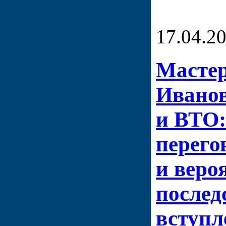
17.04.2
Мастер
Иванов
и ВТО:
перего
и веро
послед
вступл