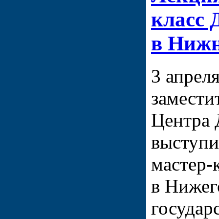
класс 
в Нижн
3 апреля
замести
Центра 
выступи
мастер-
в Нижег
государ