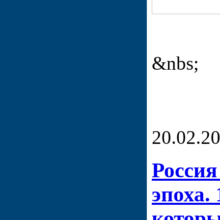
&nbs;
20.02.2
Россия
эпоха. 
которы