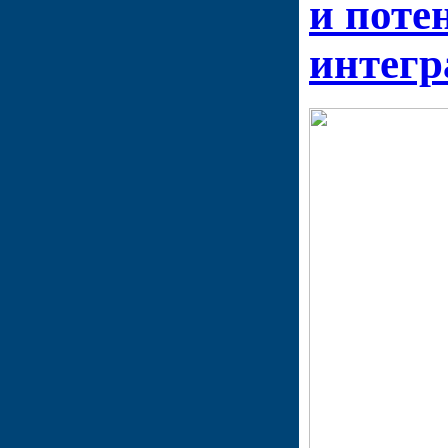
и поте
интегр