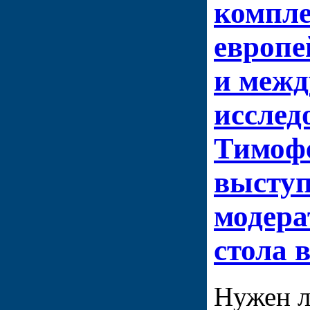
компл
европе
и меж
исслед
Тимофе
выступ
модера
стола 
Нужен л