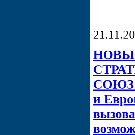
21.11.2
НОВЫ
СТРА
СОЮЗ 
и Евро
вызова
возмож