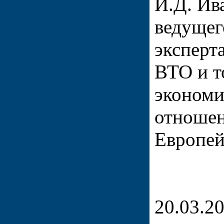
И.Д. Ив
ведущег
эксперт
ВТО и т
эконом
отношен
Европей
20.03.2